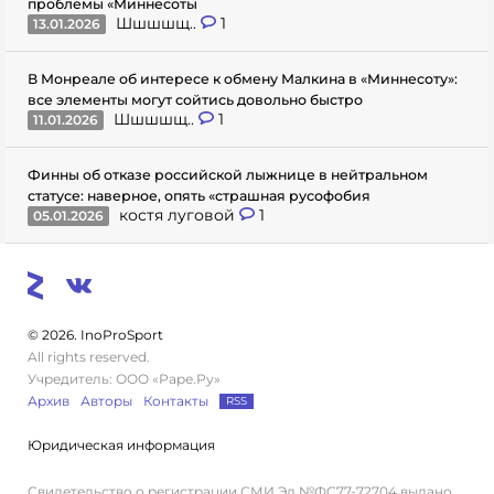
проблемы «Миннесоты
Шшшшщ..
1
13.01.2026
В Монреале об интересе к обмену Малкина в «Миннесоту»:
все элементы могут сойтись довольно быстро
Шшшшщ..
1
11.01.2026
Финны об отказе российской лыжнице в нейтральном
статусе: наверное, опять «страшная русофобия
костя луговой
1
05.01.2026
© 2026. InoProSport
All rights reserved.
Учредитель: ООО «Раре.Ру»
Архив
Авторы
Контакты
RSS
Юридическая информация
Свидетельство о регистрации СМИ Эл №ФС77-72704 выдано