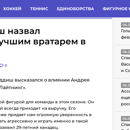
татьи
Комменты
Новости
ХОККЕЙ
ТЕННИС
ЕДИНОБОРСТВА
ФИГУРНОЕ 
ГО
06.
ш назвал
Гол
фев
лучшим вратарем в
06.
Спа
Вас
0
и С
ддиш высказался о влиянии Андрея
06.
Лайтнинг».
Асс
еще
й фигурой для команды в этом сезоне. Он
рос
й всегда приходит на выручку. Его
же придает нам огромную уверенность в
05.
ать агрессивно и играть именно в такой
Спа
 заявил 29-летний канадец.