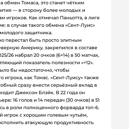
а обмен Томаса, это станет чётким
ития — в сторону более молодых и
 игроков. Как отмечал Паньотта, в лиге
е: в случае такого обмена «Сент-Луис»
 молодого защитника.
о перестал быть просто элитным
еверную Америку, закрепился в составе
5/26 набрал 20 очков (6+14) в 50 матчах,
атляющий показатель полезности «+12».
ыло бы недостаточно, чтобы
 игрока, как Томас. «Сент-Луису» также
обный сразу внести серьёзный вклад в
входит Джексон Блэйк. В 22 года он
ре: 16 голов и 14 передач (30 очков) в 51
сь в роли полноценного форварда топ-6.
й игрок с хорошим голевым чутьём,
осполнить атакующую продуктивность