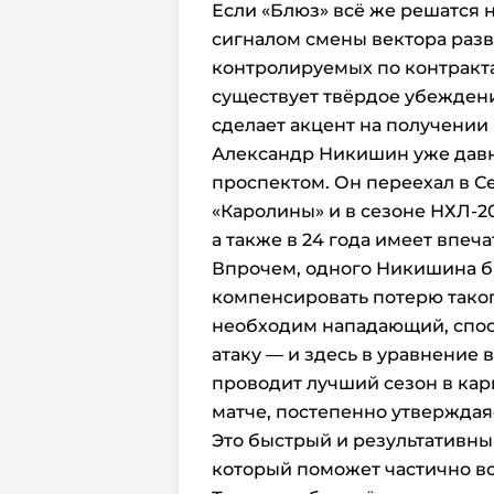
Если «Блюз» всё же решатся н
сигналом смены вектора разв
контролируемых по контрактам
существует твёрдое убеждени
сделает акцент на получении
Александр Никишин уже давн
проспектом. Он переехал в С
«Каролины» и в сезоне НХЛ-202
а также в 24 года имеет впеч
Впрочем, одного Никишина б
компенсировать потерю такого
необходим нападающий, спос
атаку — и здесь в уравнение 
проводит лучший сезон в карье
матче, постепенно утверждая
Это быстрый и результативны
который поможет частично в