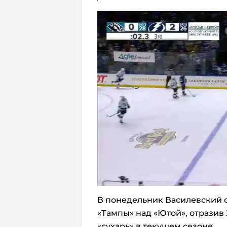
В понедельник Василевский 
«Тампы» над «Ютой», отразив
«сухарь» в текущем сезоне.