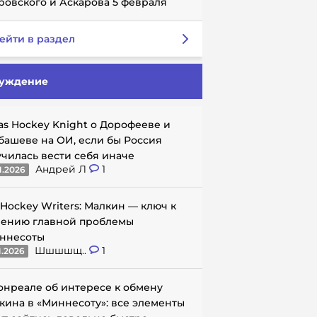
ровского и Аскарова 5 февраля
ейти в раздел
уждение
as Hockey Knight о Дорофееве и
башеве на ОИ, если бы Россия
училась вести себя иначе
Андрей Л
1
1.2026
 Hockey Writers: Малкин — ключ к
ению главной проблемы
ннесоты
Шшшшщ..
1
1.2026
онреале об интересе к обмену
кина в «Миннесоту»: все элементы