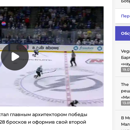
Боб
Пер
Обс
Veg
Бар
«на
19.0
The
реш
«Ми
13.0
стал главным архитектором победы
В М
 28 бросков и оформив свой второй
Мал