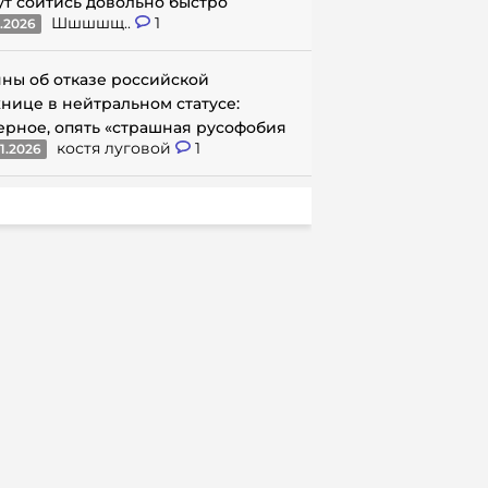
ут сойтись довольно быстро
Шшшшщ..
1
1.2026
ны об отказе российской
нице в нейтральном статусе:
ерное, опять «страшная русофобия
костя луговой
1
1.2026