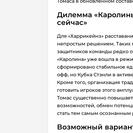
Томаса в обновлённом состав
Дилемма «Каролины
сейчас»
Для «Харрикейнз» расставан
непростым решением. Таких
защитников команды редко о
«Каролина» уже вошла в режи
сформировано стабильное ядр
офф, но Кубка Стэнли в актив
Кроме того, организация тра
готовить игроков этого амплу
Томас существенно повышает
возможностей, обмен потенц
стать тем самым осознанным 
Возможный вариан