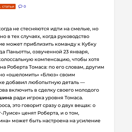
. статьи
0
огда не стесняются идти на смелые, но
о в тех случаях, когда руководство
ние может приблизить команду к Кубку
а Паньотты, озвученной 23 января,
колоссальную компенсацию, чтобы хотя
а Роберта Томаса: по его словам, другим
но «ошеломить» «Блюз» своим
же добавил любопытную деталь —
ова включить в сделку своего молодого
шина
ради игрока уровня Томаса.
са, это говорит сразу о двух вещах: о
-Луисе» ценят Роберта, и о том,
ина» может быть настроена на усиление