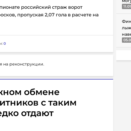
мог
11.0
ионате российский страж ворот
осков, пропуская 2,07 гола в расчете на
Фин
лыж
нав
05.0
и:
0
я на реконструкции.
жном обмене
итников с таким
едко отдают