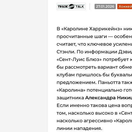
27.01.2026
Хоккей
В «Каролине Харрикейнз» ник
просчитанные шаги — особенн
считает, что ключевое усиле
Стэнли. По информации Дэвид
«Сент-Луис Блюз» потребует 
бы рассмотреть вариант обмен
клубам пришлось бы букваль
предложением. Паньотта так
«Каролина» потенциально гот
защитника
Александра Ники
Если именно такова цена вопро
том, насколько высоко в «Сент
насколько агрессивно «Карол
линии нападения.