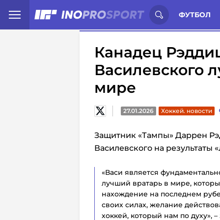
Иностранцы о спорте России:
С
ФУТБОЛ
Канадец Рэдди
Василевского 
мире
27.01.2026
Хоккей. новости
Защитник «Тампы» Даррен Рэ
Василевского на результаты «
«Васи является фундаментально
лучший вратарь в мире, которы
нахождение на последнем рубе
своих силах, желание действов
хоккей, который нам по духу», –