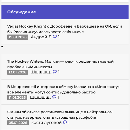
Обсуждение
Vegas Hockey Knight о Дорофееве и Барбашеве на ОИ, если
бы Россия «научилась вести себя иначе
Андрей Л
1
19.01.2026
The Hockey Writers: Малкин — ключ к решению главной
проблемы «Миннесоты
Шшшшщ..
1
13.01.2026
В Монреале об интересе к обмену Малкина в «Миннесоту»:
все элементы могут сойтись довольно быстро
Шшшшщ..
1
11.01.2026
Финны об отказе российской лыжнице в нейтральном
статусе: наверное, опять «страшная русофобия
костя луговой
1
05.01.2026