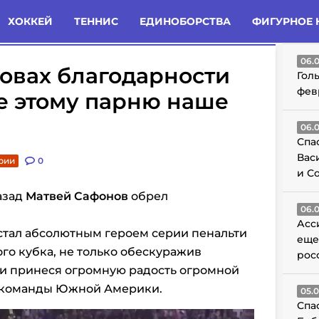
татьи
Комменты
Новости
ХОККЕЙ
ТЕННИС
ЕДИНОБОРСТВА
ФИГУРНОЕ 
ГО
06.
овах благодарности
Гол
фев
е этому парню наше
06.
Спа
Вас
рии
0
и С
азад
Матвей Сафонов
обрел
06.
Асс
стал абсолютным героем серии пенальти
еще
о кубка, не только обескуражив
рос
 и принеся огромную радость огромной
 команды Южной Америки.
05.
Спа