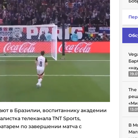
Боб
Пер
Обс
Veg
Бар
«на
19.0
The
реш
«Ми
13.0
вают в Бразилии, воспитаннику академии
листка телеканала TNT Sports,
В М
атарем по завершении матча с
Мал