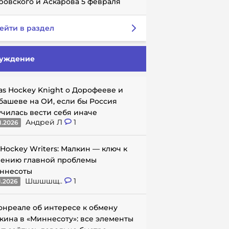
ровского и Аскарова 5 февраля
ейти в раздел
уждение
as Hockey Knight о Дорофееве и
башеве на ОИ, если бы Россия
училась вести себя иначе
Андрей Л
1
1.2026
 Hockey Writers: Малкин — ключ к
ению главной проблемы
ннесоты
Шшшшщ..
1
1.2026
онреале об интересе к обмену
кина в «Миннесоту»: все элементы