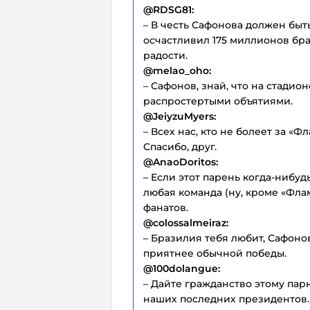
@RDSG81:
– В честь Сафонова должен быт
осчастливил 175 миллионов бра
радости.
@melao_oho:
– Сафонов, знай, что на стадио
распростертыми объятиями.
@JeiyzuMyers:
– Всех нас, кто не болеет за «
Спасибо, друг.
@AnaoDoritos:
– Если этот парень когда-нибуд
любая команда (ну, кроме «Флам
фанатов.
@colossalmeiraz:
– Бразилия тебя любит, Сафонов
приятнее обычной победы.
@100dolangue:
– Дайте гражданство этому пар
наших последних президентов.