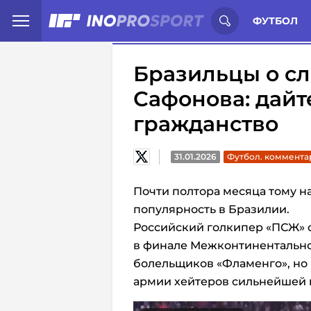
Иностранцы о спорте России:
С
ФУТБОЛ
Бразильцы о сл
Сафонова: дайт
гражданство
31.01.2026
Футбол. коммента
Почти полтора месяца тому н
популярность в Бразилии.
Российский голкипер «ПСЖ» 
в финале Межконтинентальног
болельщиков «Фламенго», но
армии хейтеров сильнейшей