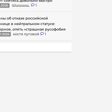
ут сойтись довольно быстро
Шшшшщ..
1
1.2026
ны об отказе российской
нице в нейтральном статусе:
ерное, опять «страшная русофобия
костя луговой
1
1.2026