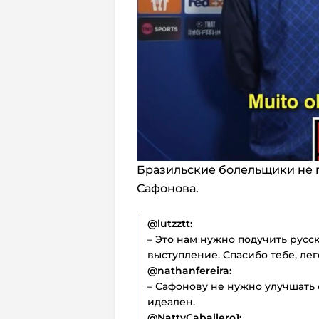
Бразильские болельщики не 
Сафонова.
@lutzztt:
– Это нам нужно подучить русск
выступление. Спасибо тебе, лег
@nathanfereira:
– Сафонову не нужно улучшать с
идеален.
@NattyCaballero1: