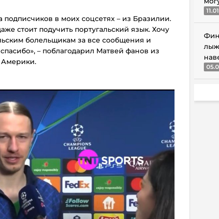
мог
11.0
а подписчиков в моих соцсетях – из Бразилии.
даже стоит подучить португальский язык. Хочу
Фин
льским болельщикам за все сообщения и
лыж
спасибо», – поблагодарил Матвей фанов из
нав
 Америки.
05.0