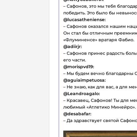
– Сафонов, это мы тебя благода
победить. Это было бы невынос
@lucasatheniense:
– Сафонов оказался нашим нац
Он стал бы отличным преемни
«Флуминенсе» вратаря Фабио.
@adiirjr:
– Сафонов принес радость боль
его части.
@morispvd19:
– Мы будем вечно благодарны 
@aguiaimpetuosa:
– Не знаю, как для вас, а для м
@Leandroagalo:
– Красавец, Сафонов! Ты для ме
любимый «Атлетико Минейро».
@desabafar:
– Да здравствует святой Сафоно