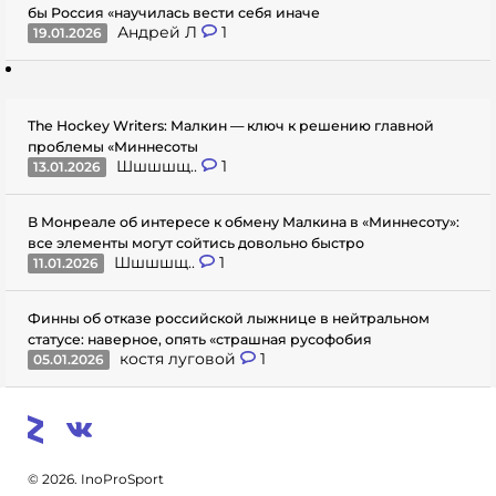
бы Россия «научилась вести себя иначе
Андрей Л
1
19.01.2026
The Hockey Writers: Малкин — ключ к решению главной
проблемы «Миннесоты
Шшшшщ..
1
13.01.2026
В Монреале об интересе к обмену Малкина в «Миннесоту»:
все элементы могут сойтись довольно быстро
Шшшшщ..
1
11.01.2026
Финны об отказе российской лыжнице в нейтральном
статусе: наверное, опять «страшная русофобия
костя луговой
1
05.01.2026
© 2026. InoProSport