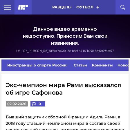
РАЗДЕЛЫ
ФУТБОЛ
Иностранцы о спорте России:
Статьи
Комменты
Новос
Экс-чемпион мира Рами высказался
об игре Сафонова
02.02.2026
0
Бывший защитник сборной Франции Адиль Рами, в
2018 году ставший чемпионом мира в составе своей
национальной команды, отметил прогресс голкипера