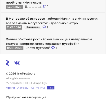
проблемы «Миннесоты
Шшшшщ..
1
13.01.2026
В Монреале об интересе к обмену Малкина в «Миннесоту»:
все элементы могут сойтись довольно быстро
Шшшшщ..
1
11.01.2026
Финны об отказе российской лыжнице в нейтральном
статусе: наверное, опять «страшная русофобия
костя луговой
1
05.01.2026
© 2026. InoProSport
All rights reserved.
Учредитель: ООО «Раре.Ру»
Архив
Авторы
Контакты
RSS
Юридическая информация