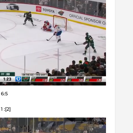
 6:5
 :[2]