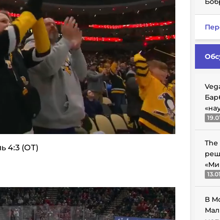
Боб
Пер
Обс
Veg
Бар
«на
19.0
The
ь 4:3 (ОТ)
реш
«Ми
13.0
В М
Мал