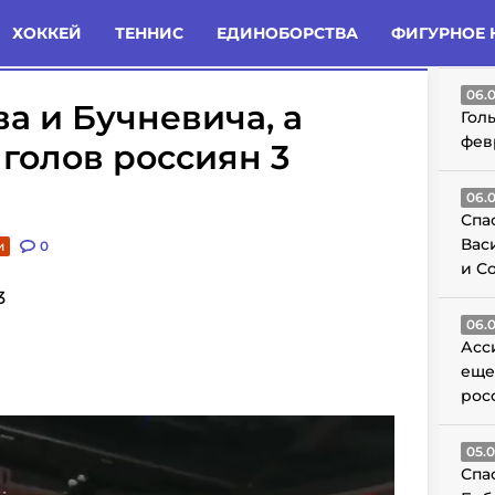
татьи
Комменты
Новости
ХОККЕЙ
ТЕННИС
ЕДИНОБОРСТВА
ФИГУРНОЕ 
ГО
06.
а и Бучневича, а
Гол
фев
 голов россиян 3
06.
Спа
Вас
и
0
и С
3
06.
Асс
еще
рос
05.
Спа