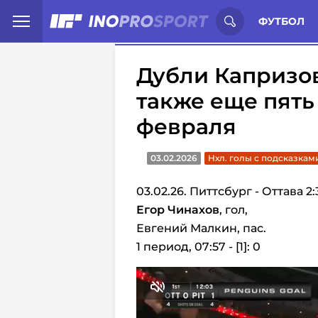
Иностранцы о спорте России:
С
ФУТБОЛ
Дубли Капризов
также еще пять
февраля
03.02.2026
Нхл. голы с подсказкам
03.02.26. Питтсбург - Оттава 2:
Егор Чинахов
, гол,
Евгений Малкин, пас.
1 период, 07:57 - [1]: 0