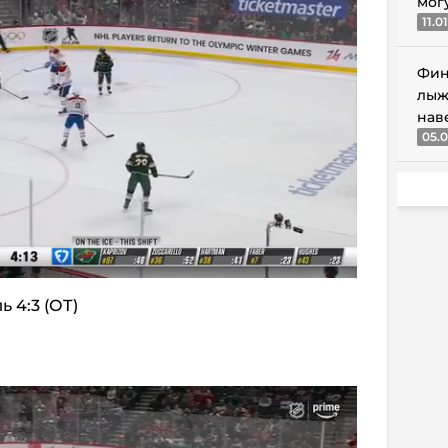
мог
11.0
Фин
лыж
нав
05.0
ь 4:3 (ОТ)