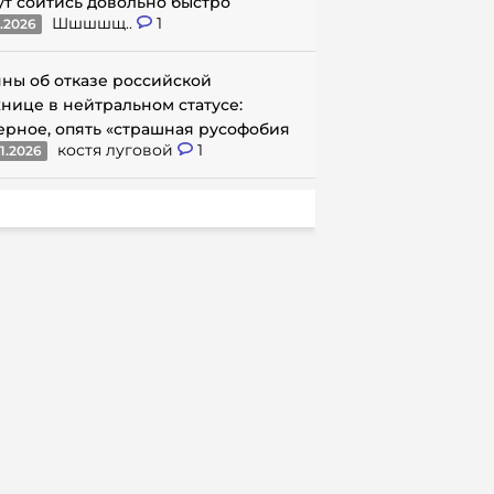
ут сойтись довольно быстро
Шшшшщ..
1
1.2026
ны об отказе российской
нице в нейтральном статусе:
ерное, опять «страшная русофобия
костя луговой
1
1.2026