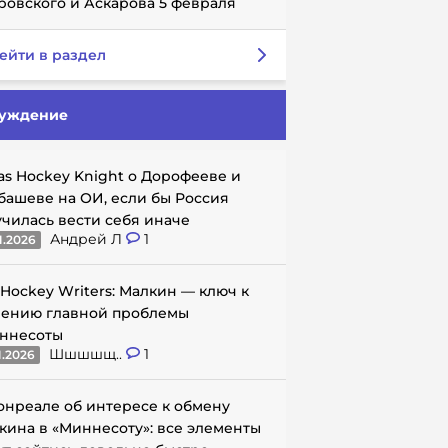
ровского и Аскарова 5 февраля
ейти в раздел
уждение
as Hockey Knight о Дорофееве и
башеве на ОИ, если бы Россия
училась вести себя иначе
Андрей Л
1
1.2026
 Hockey Writers: Малкин — ключ к
ению главной проблемы
ннесоты
Шшшшщ..
1
1.2026
онреале об интересе к обмену
кина в «Миннесоту»: все элементы