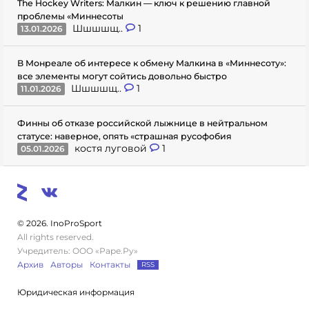
The Hockey Writers: Малкин — ключ к решению главной
проблемы «Миннесоты
Шшшшщ..
1
13.01.2026
В Монреале об интересе к обмену Малкина в «Миннесоту»:
все элементы могут сойтись довольно быстро
Шшшшщ..
1
11.01.2026
Финны об отказе российской лыжнице в нейтральном
статусе: наверное, опять «страшная русофобия
костя луговой
1
05.01.2026
© 2026. InoProSport
All rights reserved.
Учредитель: ООО «Раре.Ру»
Архив
Авторы
Контакты
RSS
Юридическая информация