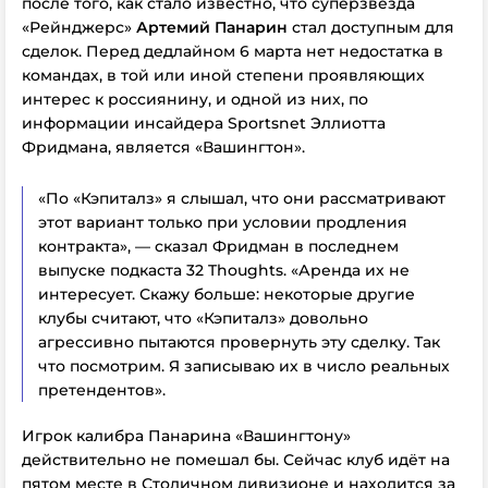
после того, как стало известно, что суперзвезда
«Рейнджерс»
Артемий Панарин
стал доступным для
сделок. Перед дедлайном 6 марта нет недостатка в
командах,
в той или иной степени проявляющих
интерес к россиянину, и одной из них, по
информации инсайдера Sportsnet Эллиотта
Фридмана, является «Вашингтон».
«По «Кэпиталз» я слышал, что они рассматривают
этот вариант только при условии продления
контракта», — сказал Фридман в последнем
выпуске подкаста
32 Thoughts
. «Аренда их не
интересует. Скажу больше: некоторые другие
клубы считают, что «Кэпиталз» довольно
агрессивно пытаются провернуть эту сделку. Так
что посмотрим. Я записываю их в число реальных
претендентов».
Игрок калибра Панарина «Вашингтону»
действительно не помешал бы. Сейчас клуб идёт на
пятом месте в Столичном дивизионе и находится за