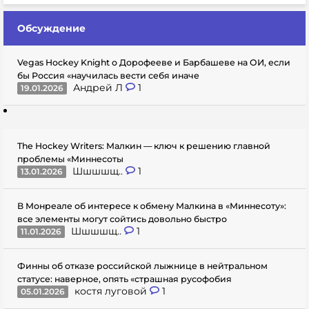
Обсуждение
Vegas Hockey Knight о Дорофееве и Барбашеве на ОИ, если
бы Россия «научилась вести себя иначе
Андрей Л
1
19.01.2026
The Hockey Writers: Малкин — ключ к решению главной
проблемы «Миннесоты
Шшшшщ..
1
13.01.2026
В Монреале об интересе к обмену Малкина в «Миннесоту»:
все элементы могут сойтись довольно быстро
Шшшшщ..
1
11.01.2026
Финны об отказе российской лыжнице в нейтральном
статусе: наверное, опять «страшная русофобия
костя луговой
1
05.01.2026