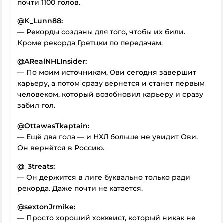
почти 1100 голов.
@K_Lunn88:
— Рекорды созданы для того, чтобы их били.
Кроме рекорда Гретцки по передачам.
@ARealNHLInsider:
— По моим источникам, Ови сегодня завершит
карьеру, а потом сразу вернётся и станет первым
человеком, который возобновил карьеру и сразу
забил гол.
@OttawasTkaptain:
— Ещё два гола — и НХЛ больше не увидит Ови.
Он вернётся в Россию.
@_3treats:
— Он держится в лиге буквально только ради
рекорда. Даже почти не катается.
@sextonJrmike:
— Просто хороший хоккеист, который никак не