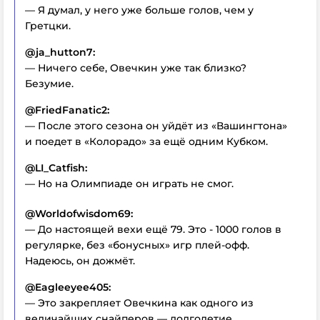
— Я думал, у него уже больше голов, чем у
Гретцки.
@ja_hutton7:
— Ничего себе, Овечкин уже так близко?
Безумие.
@FriedFanatic2:
— После этого сезона он уйдёт из «Вашингтона»
и поедет в «Колорадо» за ещё одним Кубком.
@LI_Catfish:
— Но на Олимпиаде он играть не смог.
@Worldofwisdom69:
— До настоящей вехи ещё 79. Это - 1000 голов в
регулярке, без «бонусных» игр плей-офф.
Надеюсь, он дожмёт.
@Eagleeyee405:
— Это закрепляет Овечкина как одного из
величайших снайперов — долголетие,