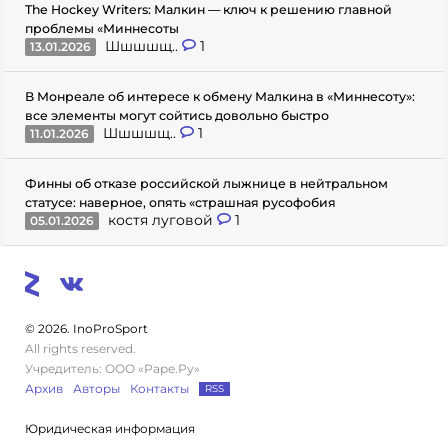
The Hockey Writers: Малкин — ключ к решению главной
проблемы «Миннесоты
Шшшшщ..
1
13.01.2026
В Монреале об интересе к обмену Малкина в «Миннесоту»:
все элементы могут сойтись довольно быстро
Шшшшщ..
1
11.01.2026
Финны об отказе российской лыжнице в нейтральном
статусе: наверное, опять «страшная русофобия
костя луговой
1
05.01.2026
© 2026. InoProSport
All rights reserved.
Учредитель: ООО «Раре.Ру»
Архив
Авторы
Контакты
RSS
Юридическая информация