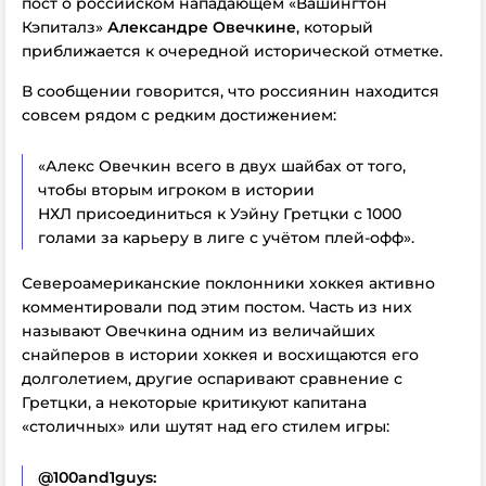
пост о российском нападающем «Вашингтон
Кэпиталз»
Александре Овечкине
, который
приближается к очередной исторической отметке.
В сообщении говорится, что россиянин находится
совсем рядом с редким достижением:
«Алекс Овечкин всего в двух шайбах от того,
чтобы вторым игроком в истории
НХЛ присоединиться к Уэйну Гретцки с 1000
голами за карьеру в лиге с учётом плей-офф».
Североамериканские поклонники хоккея активно
комментировали под этим постом. Часть из них
называют Овечкина одним из величайших
снайперов в истории хоккея и восхищаются его
долголетием, другие оспаривают сравнение с
Гретцки, а некоторые критикуют капитана
«столичных» или шутят над его стилем игры:
@100and1guys: