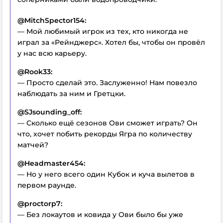
@MitchSpector154:
— Мой любимый игрок из тех, кто никогда не
играл за «Рейнджерс». Хотел бы, чтобы он провёл
у нас всю карьеру.
@Rook33:
— Просто сделай это. Заслуженно! Нам повезло
наблюдать за ним и Гретцки.
@SJsounding_off:
— Сколько ещё сезонов Ови сможет играть? Он
что, хочет побить рекорды Ягра по количеству
матчей?
@Headmaster454:
— Но у него всего один Кубок и куча вылетов в
первом раунде.
@proctorp7:
— Без локаутов и ковида у Ови было бы уже