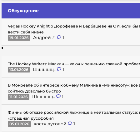
Обсуждение
Vegas Hockey Knight о Дорофееве и Барбашеве на ОИ, если бы
вести себя иначе
Андрей Л
1
19.01.2026
The Hockey Writers: Малкин — ключ к решению главной пробл
Шшшшщ..
1
13.01.2026
В Монреале об интересе к обмену Малкина в «Миннесоту»: все
сойтись довольно быстро
Шшшшщ..
1
11.01.2026
Финны об отказе российской лыжнице в нейтральном статусе: 
«страшная русофобия
костя луговой
1
05.01.2026