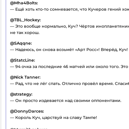
@Mha4Bolts:
— Ещё хоть кто-то сомневается, что Кучеров гений хо
@TBL_Hockey:
— Это вообще нормально, Куч? Чёртов инопланетянин
не так хорош.
@SAqqne:
— Надеюсь, он снова возьмёт «Арт Росс»! Вперёд, Куч!
@StatcLine:
— 94 очка за последние 46 матчей или около того. Это
@Nick Tanner:
— Рад, что не лёг спать. Отлично провёл время. Спаси
@strategy:
— Он просто издевается над своими оппонентами.
@DonnyDarces:
— Король Куч, царствуй на славу Тампе!