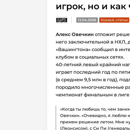
игрок, но и как
12.04.2026
Хоккей. статьи
Алекс Овечкин
отложит решен
него заключительной в НХЛ, 
«Вашингтона» сообщил в инт
клубом в социальных сетях.
40-летний левый крайний нап
играет последний год по пяти
(в среднем 9,5 млн в год), по
породило многочисленные раз
чемпионат финальным в лиге 
«Когда ты любишь то, чем заним
Овечкин. «Очевидно, я люблю и
примем решение летом. Мне ну
(Леонсисом), с Си Пи (генера