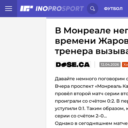
Иностранцы о спорте России:
С
ФУТБОЛ
В Монреале нег
времени Жаров
тренера вызыв
12.04.2026
Хо
Давайте немного поговорим 
Вчера проспект «Монреаль Ка
провёл второй матч серии вт
проиграли со счётом 0:2. В п
уступили 0:1. Таким образом,
серии со счётом 2–0…
Однако в сегодняшнем матче