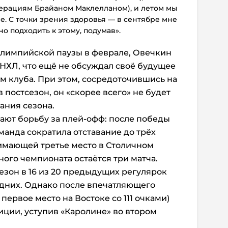
ерациям Брайаном Маклелланом), и летом мы
. С точки зрения здоровья — в сентябре мне
но подходить к этому, подумав
».
олимпийской паузы в феврале, Овечкин
НХЛ, что ещё не обсуждал своё будущее
ом клуба. При этом, сосредоточившись на
 постсезон, он «скорее всего» не будет
ания сезона.
жают борьбу за плей-офф: после победы
оманда сократила отставание до трёх
имающей третье место в Столичном
ого чемпионата остаётся три матча.
езон в 16 из 20 предыдущих регулярок
едних. Однако после впечатляющего
 первое место на Востоке со 111 очками)
иции, уступив «Каролине» во втором