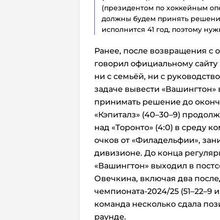
(президентом по хоккейным оп
должны будем принять решение
исполнится 41 год, поэтому нуж
Ранее, после возвращения с 
говорил официальному сайту 
ни с семьёй, ни с руководств
задаче вывести «Вашингтон» в
принимать решение до оконч
«Кэпиталз» (40–30–9) продол
над «Торонто» (4:0) в среду к
очков от «Филадельфии», зан
дивизионе. До конца регулярн
«Вашингтон» выходил в постс
Овечкина, включая два посл
чемпионата-2024/25 (51–22–9 и
команда несколько сдала поз
раунде.