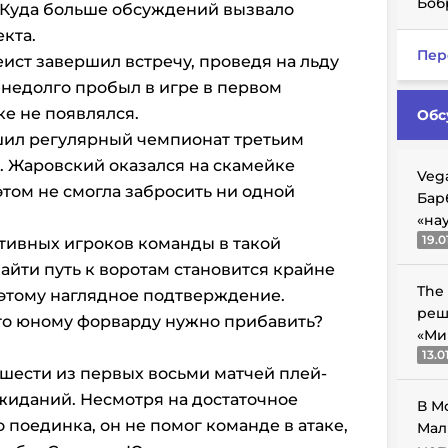
Боб
 Куда больше обсуждений вызвало
кта.
Пер
еист завершил встречу, проведя на льду
н недолго пробыл в игре в первом
е не появлялся.
Обс
ил регулярный чемпионат третьим
 Жаровский оказался на скамейке
Veg
этом не смогла забросить ни одной
Бар
«на
19.0
ативных игроков команды в такой
найти путь к воротам становится крайне
The
 этому наглядное подтверждение.
реш
что юному форварду нужно прибавить?
«Ми
13.0
 шести из первых восьми матчей плей-
жиданий. Несмотря на достаточное
В М
 поединка, он не помог команде в атаке,
Мал