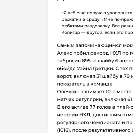
«Я всё ещё получаю удовольств
раскатки в среду. «Мне по-преж
ребятами раздевалку. В
се разн
Копитар — другой. Если это про
Самым запоминающимся момен
Алекс побил рекорд НХЛ по г
забросив 895-ю шайбу 6 апрел
обойдя Уэйна Гретцки. С тех п
ворот, включая 31 шайбу в 7
показатель в команде.
Овечкин занимает 10-е место 
матчах регулярки, включая 61
В его активе 77 голов в плей-
истории НХЛ, достигшим отме
регулярного чемпионата и по
(1016), после результативного