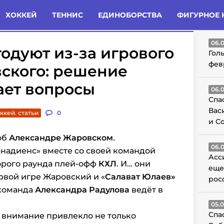
татьи
Комменты
Новости
ХОККЕЙ
ТЕННИС
ЕДИНОБОРСТВА
ФИГУРНОЕ 
ГО
06.
одуют из-за игрового
Гол
фев
ского: решение
ает вопросы
06.
Спа
Вас
ккей. статьи
0
и С
об
Александре Жаровском
.
06.
надиенс» вместе со своей командой
Асс
орого раунда плей-офф
КХЛ
. И… они
еще
ервой игре Жаровский и «
Салават Юлаев»
рос
 команда
Александра Радулова
ведёт в
05.
Спа
 внимание привлекло не только