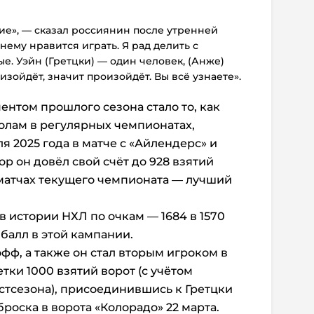
ие», — сказал россиянин после утренней
нему нравится играть. Я рад делить с
ые. Уэйн (Гретцки) — один человек, (Анже)
изойдёт, значит произойдёт. Вы всё узнаете».
том прошлого сезона стало то, как
олам в регулярных чемпионатах,
я 2025 года в матче с «Айлендерс» и
ор он довёл свой счёт до 928 взятий
9 матчах текущего чемпионата — лучший
в истории НХЛ по очкам — 1684 в 1570
 балл в этой кампании.
офф, а также он стал вторым игроком в
тки 1000 взятий ворот (с учётом
стсезона), присоединившись к Гретцки
 броска в ворота «Колорадо» 22 марта.