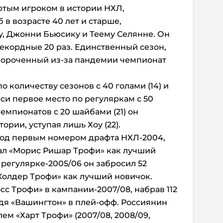
ртым игроком в истории НХЛ,
в возрасте 40 лет и старше,
, Джонни Бьюсику и Теему Селянне. Он
рекордные 20 раз. Единственный сезон,
 укороченный из-за пандемии чемпионат
о количеству сезонов с 40 голами (14) и
си первое место по регуляркам с 50
чемпионатов с 20 шайбами (21) он
ории, уступая лишь Хоу (22).
од первым номером драфта НХЛ-2004,
ал «Морис Ришар Трофи» как лучший
 регулярке-2005/06 он забросил 52
«Колдер Трофи» как лучший новичок.
с Трофи» в кампании-2007/08, набрав 112
едя «Вашингтон» в плей-офф. Россиянин
ем «Харт Трофи» (2007/08, 2008/09,