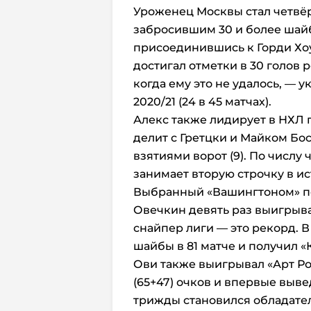
Уроженец Москвы стал четвё
забросившим 30 и более шайб 
присоединившись к Горди Хоу
достигал отметки в 30 голов 
когда ему это не удалось, —
2020/21 (24 в 45 матчах).
Алекс также лидирует в НХЛ п
делит с Гретцки и Майком Бос
взятиями ворот (9). По числу 
занимает вторую строчку в ист
Выбранный «Вашингтоном» п
Овечкин девять раз выигрыв
снайпер лиги — это рекорд. В
шайбы в 81 матче и получил 
Ови также выигрывал «Арт Рос
(65+47) очков и впервые выв
трижды становился обладател