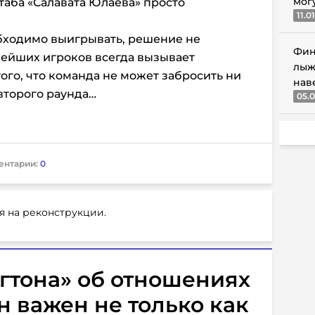
мог
таба «Салавата Юлаева» просто
11.0
обходимо выигрывать, решение не
Фин
нейших игроков всегда вызывает
лыж
ого, что команда не может забросить ни
нав
второго раунда…
05.0
ентарии:
0
я на реконструкции.
гтона» об отношениях
н важен не только как