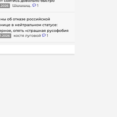
ут сойтись довольно быстро
Шшшшщ..
1
1.2026
ны об отказе российской
нице в нейтральном статусе:
ерное, опять «страшная русофобия
костя луговой
1
1.2026