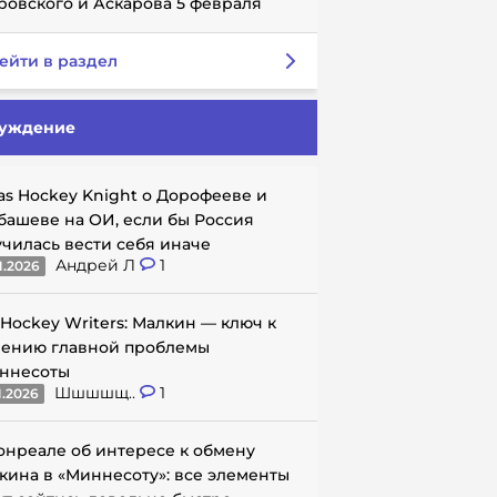
ровского и Аскарова 5 февраля
ейти в раздел
уждение
as Hockey Knight о Дорофееве и
башеве на ОИ, если бы Россия
училась вести себя иначе
Андрей Л
1
1.2026
 Hockey Writers: Малкин — ключ к
ению главной проблемы
ннесоты
Шшшшщ..
1
1.2026
онреале об интересе к обмену
кина в «Миннесоту»: все элементы