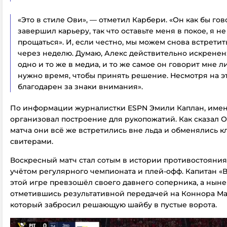
«Это в стиле Ови», — отметил Карбери. «Он как бы гов
завершил карьеру, так что оставьте меня в покое, я не
прощаться». И, если честно, мы можем снова встретит
через неделю. Думаю, Алекс действительно искренен
одно и то же в медиа, и то же самое он говорит мне 
нужно время, чтобы принять решение.
Несмотря на э
благодарен за знаки внимания».
По информации журналистки ESPN Эмили Каплан, име
организовал построение для рукопожатий. Как сказал О
матча они всё же встретились вне льда и обменялись 
свитерами.
Воскресный матч стал сотым в истории противостояния
учётом регулярного чемпионата и плей-офф. Капитан «
этой игре превзошёл своего давнего соперника, а ныне 
отметившись результативной передачей на Коннора Ма
который забросил решающую шайбу в пустые ворота.