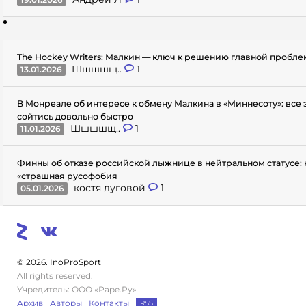
The Hockey Writers: Малкин — ключ к решению главной пробл
Шшшшщ..
1
13.01.2026
В Монреале об интересе к обмену Малкина в «Миннесоту»: все
сойтись довольно быстро
Шшшшщ..
1
11.01.2026
Финны об отказе российской лыжнице в нейтральном статусе: 
«страшная русофобия
костя луговой
1
05.01.2026
© 2026. InoProSport
All rights reserved.
Учредитель: ООО «Раре.Ру»
Архив
Авторы
Контакты
RSS