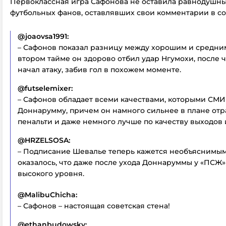
Первоклассная игра Сафонова не оставила равнодушн
футбольных фанов, оставлявших свои комментарии в со
@joaovsa1991:
– Сафонов показал разницу между хорошим и средним
втором тайме он здорово отбил удар Нгумохи, после 
начал атаку, забив гол в похожем моменте.
@futselemixer:
– Сафонов обладает всеми качествами, которыми СМ
Доннарумму, причем он намного сильнее в плане от
пенальти и даже немного лучше по качеству выходов 
@HRZELSOSA:
– Подписание Шевалье теперь кажется необъяснимым
оказалось, что даже после ухода Доннаруммы у «ПСЖ»
высокого уровня.
@MalibuChicha:
– Сафонов – настоящая советская стена!
@ethanbudowsky: