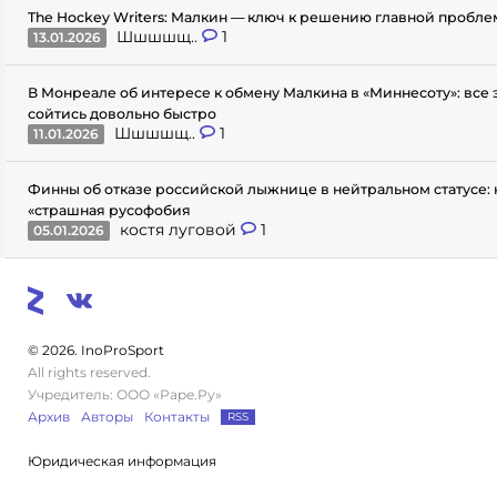
The Hockey Writers: Малкин — ключ к решению главной пробл
Шшшшщ..
1
13.01.2026
В Монреале об интересе к обмену Малкина в «Миннесоту»: все
сойтись довольно быстро
Шшшшщ..
1
11.01.2026
Финны об отказе российской лыжнице в нейтральном статусе: 
«страшная русофобия
костя луговой
1
05.01.2026
© 2026. InoProSport
All rights reserved.
Учредитель: ООО «Раре.Ру»
Архив
Авторы
Контакты
RSS
Юридическая информация