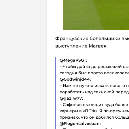
Французские болельщики вы
выступление Матвея.
@MegaPSG_:
– Чтобы дойти до решающей ст
сегодня был просто великолеп
@Godwinjd44:
– Нам не нужно искать нового 
поработать над техникой переда
@gaz_w77:
– Сафонов выглядит куда более
карьеры в «ПСЖ». Я по-прежнем
признаю, что он добился больш
@Flogoncalvesban: