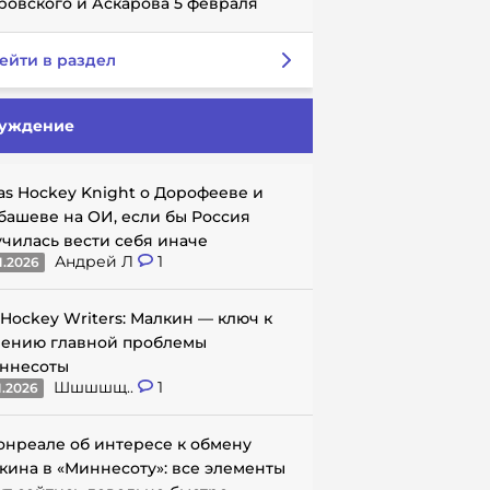
ровского и Аскарова 5 февраля
ейти в раздел
уждение
as Hockey Knight о Дорофееве и
башеве на ОИ, если бы Россия
училась вести себя иначе
Андрей Л
1
1.2026
 Hockey Writers: Малкин — ключ к
ению главной проблемы
ннесоты
Шшшшщ..
1
1.2026
онреале об интересе к обмену
кина в «Миннесоту»: все элементы