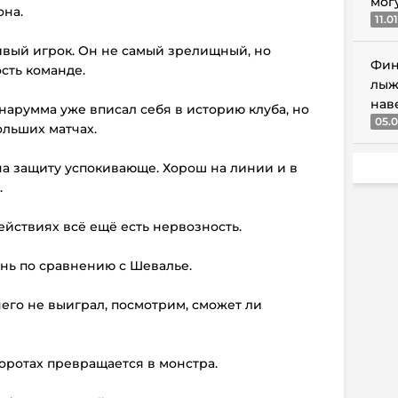
мог
она.
11.0
вый игрок. Он не самый зрелищный, но
Фин
сть команде.
лыж
нав
ннарумма уже вписал себя в историю клуба, но
05.0
ольших матчах.
на защиту успокивающе. Хорош на линии и в
.
ействиях всё ещё есть нервозность.
нь по сравнению с Шевалье.
его не выиграл, посмотрим, сможет ли
оротах превращается в монстра.