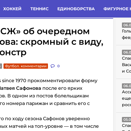
татьи
Комменты
Новости
ХОККЕЙ
ТЕННИС
ЕДИНОБОРСТВА
ФИГУРНОЕ 
ГО
06.
СЖ» об очередном
Гол
фев
ова: скромный с виду,
монстр
06.
Спа
Вас
6
Футбол. комментарии
0
и С
s since 1970 прокомментировали форму
06.
атвея Сафонова
после его ярких
Асс
ов. В одном из постов болельщикам
еще
го номера парижан и сравнить его с
рос
то по ходу сезона Сафонов уверенно
05.
Спа
ых матчей на топ-уровне — в том числе