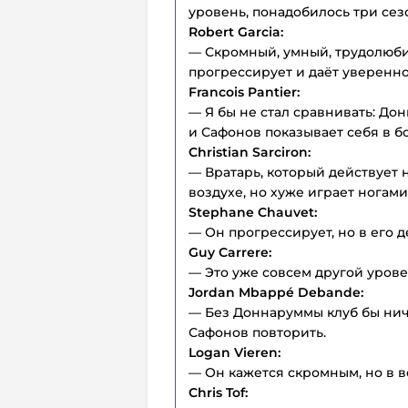
уровень, понадобилось три сез
Robert Garcia:
— Скромный, умный, трудолюби
прогрессирует и даёт уверенно
Francois Pantier:
— Я бы не стал сравнивать: До
и Сафонов показывает себя в б
Christian Sarciron:
— Вратарь, который действует 
воздухе, но хуже играет ногами
Stephane Chauvet:
— Он прогрессирует, но в его д
Guy Carrere:
— Это уже совсем другой урове
Jordan Mbappé Debande:
— Без Доннаруммы клуб бы нич
Сафонов повторить.
Logan Vieren:
— Он кажется скромным, но в в
Chris Tof: