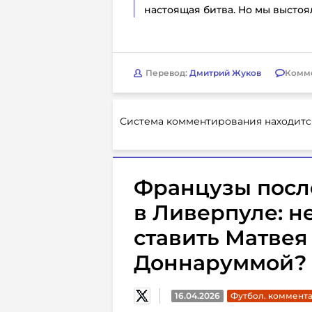
настоящая битва. Но мы выстоя
Перевод:
Дмитрий Жуков
Комм
Система комментирования находитс
Французы посл
в Ливерпуле: н
ставить Матвея 
Доннаруммой?
16.04.2026
Футбол. коммент