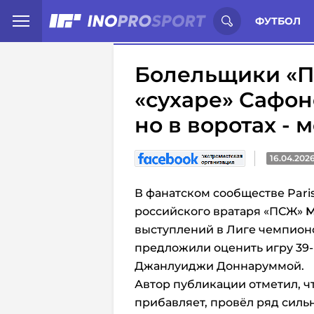
Иностранцы о спорте России:
С
ФУТБОЛ
Болельщики «П
«сухаре» Сафон
но в воротах - 
16.04.202
В фанатском сообществе Pari
российского вратаря «ПСЖ»
М
выступлений в Лиге чемпион
предложили оценить игру 39-
Джанлуиджи Доннаруммой.
Автор публикации отметил, ч
прибавляет, провёл ряд сильн