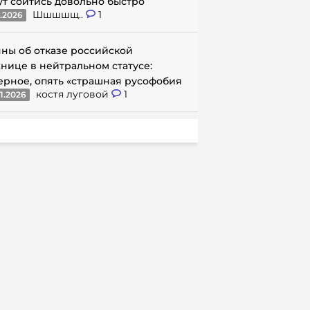
ут сойтись довольно быстро
Шшшшщ..
1
1.2026
ны об отказе российской
нице в нейтральном статусе:
ерное, опять «страшная русофобия
костя луговой
1
1.2026