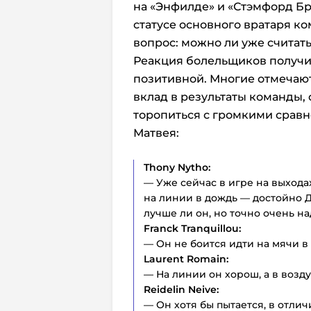
на «Энфилде» и «Стэмфорд Бр
статусе основного вратаря к
вопрос: можно ли уже считат
Реакция болельщиков получи
позитивной. Многие отмечают
вклад в результаты команды, 
торопиться с громкими сравн
Матвея:
Thony Nytho:
— Уже сейчас в игре на выхода
на линии в дождь — достойно Д
лучше ли он, но точно очень н
Franck Tranquillou:
— Он не боится идти на мячи в 
Laurent Romain:
— На линии он хорош, а в возду
Reidelin Neive:
— Он хотя бы пытается, в отлич