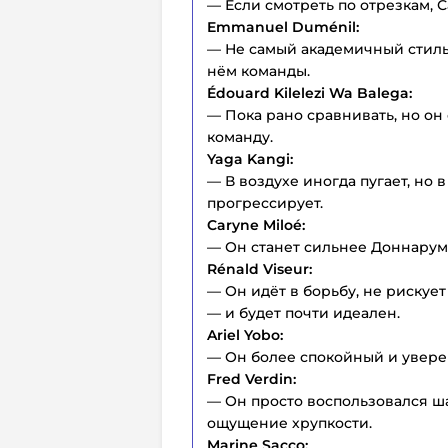
— Если смотреть по отрезкам, 
Emmanuel Duménil:
— Не самый академичный стиль,
нём команды.
Édouard Kilelezi Wa Balega:
— Пока рано сравнивать, но он
команду.
Yaga Kangi:
— В воздухе иногда пугает, но 
прогрессирует.
Caryne Miloé:
— Он станет сильнее Доннарум
Rénald Viseur:
— Он идёт в борьбу, не рискуе
— и будет почти идеален.
Ariel Yobo:
— Он более спокойный и увере
Fred Verdin:
— Он просто воспользовался ша
ощущение хрупкости.
Marine Sacco: