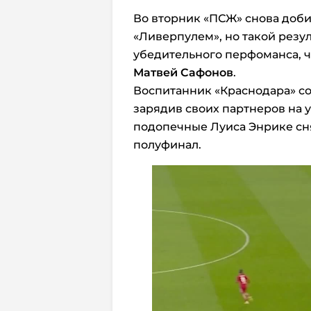
Во вторник «ПСЖ» снова добил
«Ливерпулем», но такой резу
убедительного перфоманса, 
Матвей Сафонов
.
Воспитанник «Краснодара» с
зарядив своих партнеров на 
подопечные Луиса Энрике сня
полуфинал.