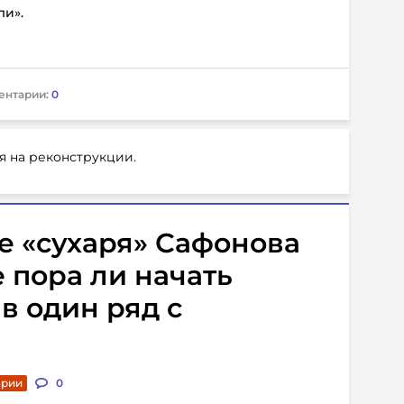
ли».
ентарии:
0
я на реконструкции.
е «сухаря» Сафонова
е пора ли начать
в один ряд с
арии
0