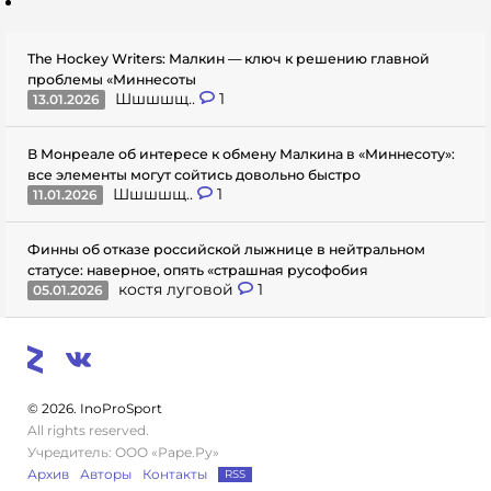
The Hockey Writers: Малкин — ключ к решению главной
проблемы «Миннесоты
Шшшшщ..
1
13.01.2026
В Монреале об интересе к обмену Малкина в «Миннесоту»:
все элементы могут сойтись довольно быстро
Шшшшщ..
1
11.01.2026
Финны об отказе российской лыжнице в нейтральном
статусе: наверное, опять «страшная русофобия
костя луговой
1
05.01.2026
© 2026. InoProSport
All rights reserved.
Учредитель: ООО «Раре.Ру»
Архив
Авторы
Контакты
RSS