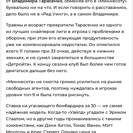
от
Владимира Тарасенко
, обменяв его в «Миннесоту»
буквально ни на что. И если говорить о расставаниях,
дело было не в «Ред Уингз», а в самом Владимире.
Травмы и возраст превратили Тарасенко из одного
из лучших снайперов лиги в игрока с проблемами в
обороне, при этом его атакующая продуктивность
уже не компенсировала недостатки. Он отметился
всего 11 голами при 33 очках, действуя в нижних
звеньях, и не сумел закрепиться в большинстве
«Детройта». К концу сезона клуб был более чем готов
двигаться дальше без него.
«Миннесота» не смогла громко усилиться на рынке
свободных агентов, поэтому нуждалась в игроках
уровня топ-9 и была готова рискнуть.
Ставка на угасающего бомбардира за 30 — не самая
надёжная модель. Когда-то «Уайлд» угадали с Эриком
Стаалом, но в другие годы промахивались с такими
хоккеистами, как Дэни Хитли, Томас Ванек, Мэтт
Моулсон и Крис Стюарт. Однако цена за