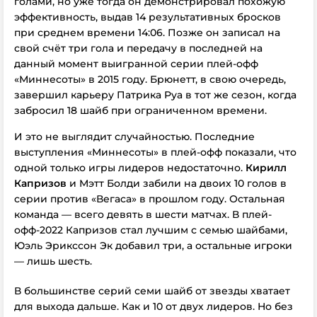
голами, но уже тогда он демонстрировал похожую
эффективность, выдав 14 результативных бросков
при среднем времени 14:06. Позже он записал на
свой счёт три гола и передачу в последней на
данный момент выигранной серии плей-офф
«Миннесоты» в 2015 году. Брюнетт, в свою очередь,
завершил карьеру Патрика Руа в тот же сезон, когда
забросил 18 шайб при ограниченном времени.
И это не выглядит случайностью. Последние
выступления «Миннесоты» в плей-офф показали, что
одной только игры лидеров недостаточно.
Кирилл
Капризов
и Мэтт Болди забили на двоих 10 голов в
серии против «Вегаса» в прошлом году. Остальная
команда — всего девять в шести матчах. В плей-
офф-2022 Капризов стал лучшим с семью шайбами,
Юэль Эрикссон Эк добавил три, а остальные игроки
— лишь шесть.
В большинстве серий семи шайб от звезды хватает
для выхода дальше. Как и 10 от двух лидеров. Но без