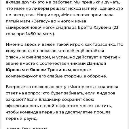
вклада других это не работает. Мы привыкли думать,
что именно лидеры решают исход матчей, однако это
не всегда так. Например, «Миннесота» проиграла
пятый матч «Вегасу» во многом из-за
«микроволновочного» снайпера Бретта Хаудена (23
гола при 14:50 за матч).
Именно здесь и важен такой игрок, как Тарасенко. По
ходу сезона он показал, что всё ещё остаётся
опасным снайпером, и успешно действует в третьем
звене вместе с соотечественниками
Данилой
Юровым
и
Яковом Трениным
, которые
компенсируют его слабые стороны в обороне.
Впервые за несколько лет у «Миннесоты» появился
ответ на вопрос: кто будет забивать, если лидеров
закроют? Если Владимир сохранит свою
эффективность в плей-офф, этого может хватить,
чтобы команда впервые за десятилетие прошла
первый раунд.