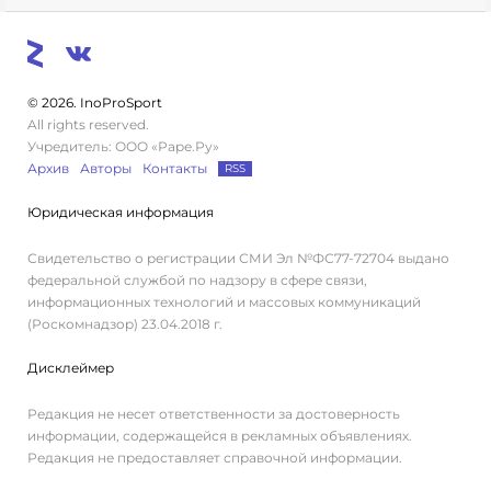
© 2026. InoProSport
All rights reserved.
Учредитель: ООО «Раре.Ру»
Архив
Авторы
Контакты
RSS
Юридическая информация
Свидетельство о регистрации СМИ Эл №ФС77-72704 выдано
федеральной службой по надзору в сфере связи,
информационных технологий и массовых коммуникаций
(Роскомнадзор) 23.04.2018 г.
Дисклеймер
Редакция не несет ответственности за достоверность
информации, содержащейся в рекламных объявлениях.
Редакция не предоставляет справочной информации.