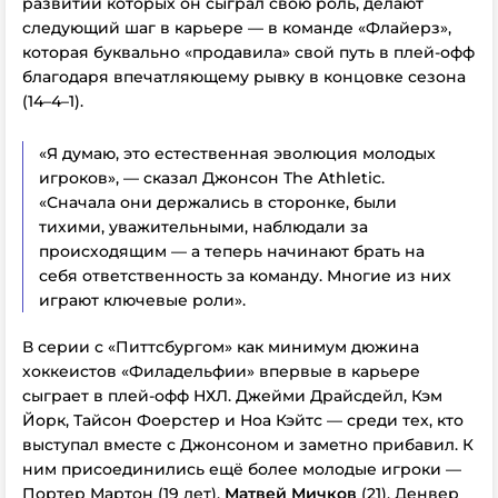
развитии которых он сыграл свою роль, делают
следующий шаг в карьере — в команде «Флайерз»,
которая буквально «продавила» свой путь в плей-офф
благодаря впечатляющему рывку в концовке сезона
(14–4–1).
«Я думаю, это естественная эволюция молодых
игроков», — сказал Джонсон The Athletic.
«Сначала они держались в сторонке, были
тихими, уважительными, наблюдали за
происходящим — а теперь начинают брать на
себя ответственность за команду. Многие из них
играют ключевые роли».
В серии с «Питтсбургом» как минимум дюжина
хоккеистов «Филадельфии» впервые в карьере
сыграет в плей-офф НХЛ. Джейми Драйсдейл, Кэм
Йорк, Тайсон Фоерстер и Ноа Кэйтс — среди тех, кто
выступал вместе с Джонсоном и заметно прибавил. К
ним присоединились ещё более молодые игроки —
Портер Мартон (19 лет),
Матвей Мичков
(21), Денвер