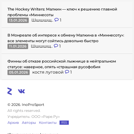
The Hockey Writers: Малкин — ключ к решению главной
проблемы «Миннесоты
Шшшшщ..
1
13.01.2026
В Монреале об интересе к обмену Малкина в «Миннесоту»:
все элементы могут сойтись довольно быстро
Шшшшщ..
1
11.01.2026
Финны об отказе российской лыжнице в нейтральном
статусе: наверное, опять «страшная русофобия
костя луговой
1
05.01.2026
© 2026. InoProSport
All rights reserved.
Учредитель: ООО «Раре.Ру»
Архив
Авторы
Контакты
RSS