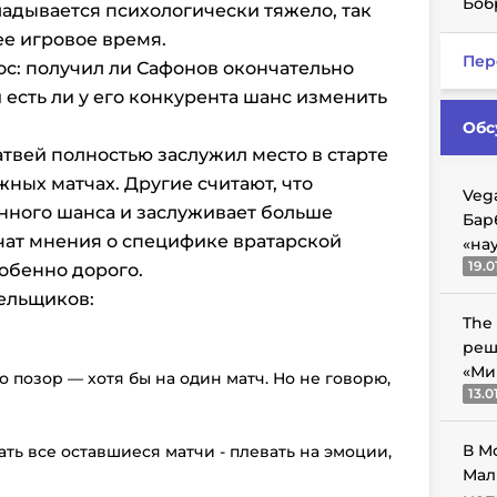
Боб
ладывается психологически тяжело, так
ее игровое время.
Пер
ос: получил ли Сафонов окончательно
и есть ли у его конкурента шанс изменить
Обс
атвей полностью заслужил место в старте
жных матчах. Другие считают, что
Veg
нного шанса и заслуживает больше
Бар
чат мнения о специфике вратарской
«на
19.0
собенно дорого.
ельщиков:
The
реш
«Ми
 позор — хотя бы на один матч. Но не говорю,
13.0
В М
ть все оставшиеся матчи - плевать на эмоции,
Мал