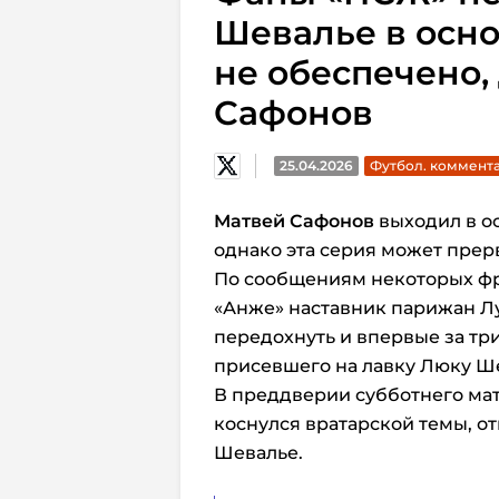
Шевалье в осно
не обеспечено,
Сафонов
25.04.2026
Футбол. коммент
Матвей Сафонов
выходил в ос
однако эта серия может прерв
По сообщениям некоторых фр
«Анже» наставник парижан Л
передохнуть и впервые за три
присевшего на лавку Люку Ш
В преддверии субботнего мат
коснулся вратарской темы, от
Шевалье.