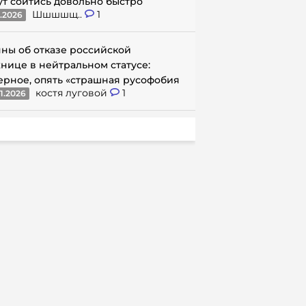
ут сойтись довольно быстро
Шшшшщ..
1
1.2026
ны об отказе российской
нице в нейтральном статусе:
ерное, опять «страшная русофобия
костя луговой
1
1.2026