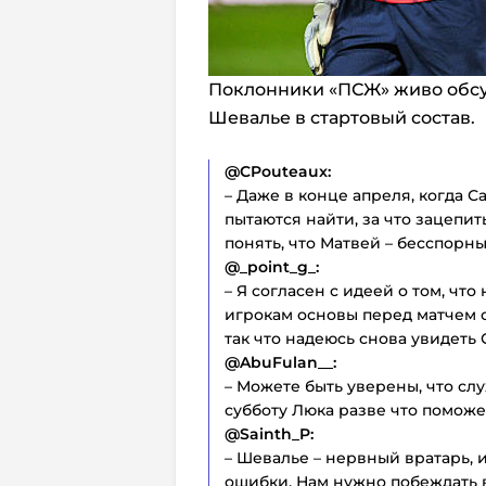
Поклонники «ПСЖ» живо обс
Шевалье в стартовый состав.
@CPouteaux:
– Даже в конце апреля, когда 
пытаются найти, за что зацепит
понять, что Матвей – бесспорны
@_point_g_:
– Я согласен с идеей о том, чт
игрокам основы перед матчем с 
так что надеюсь снова увидеть 
@AbuFulan__:
– Можете быть уверены, что сл
субботу Люка разве что поможе
@Sainth_P:
– Шевалье – нервный вратарь, и
ошибки. Нам нужно побеждать в