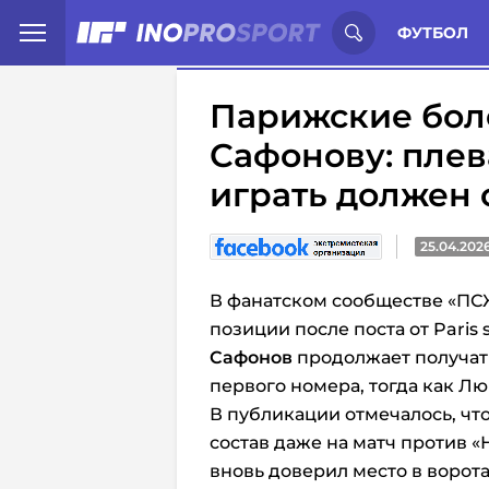
Иностранцы о спорте России:
С
ФУТБОЛ
Парижские бол
Сафонову: плев
играть должен 
25.04.202
В фанатском сообществе «ПС
позиции после поста от Paris s
Сафонов
продолжает получать
первого номера, тогда как Лю
В публикации отмечалось, чт
состав даже на матч против «
вновь доверил место в ворот