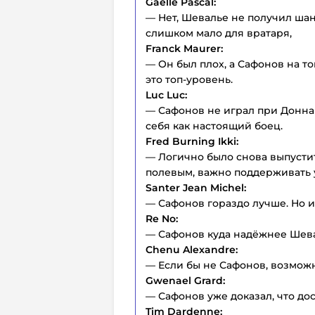
Gaelle Pascal:
— Нет, Шевалье не получил шанс
слишком мало для вратаря,
Franck Maurer:
— Он был плох, а Сафонов на т
это топ-уровень.
Luc Luc:
— Сафонов не играл при Доннар
себя как настоящий боец.
Fred Burning Ikki:
— Логично было снова выпустит
полевым, важно поддерживать 
Santer Jean Michel:
— Сафонов гораздо лучше. Но и
Re No:
— Сафонов куда надёжнее Шева
Chenu Alexandre:
— Если бы не Сафонов, возможно
Gwenael Grard:
— Сафонов уже доказал, что дос
Tim Dardenne: