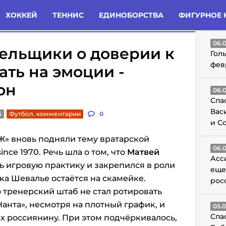
татьи
Комменты
Новости
ХОККЕЙ
ТЕННИС
ЕДИНОБОРСТВА
ФИГУРНОЕ 
ГО
06.
ельщики о доверии к
Гол
фев
ать на эмоции -
он
06.
Спа
Вас
6
Футбол. комментарии
0
и С
Ж» вновь подняли тему вратарской
06.
ince 1970. Речь шла о том, что
Матвей
Асс
 игровую практику и закрепился в роли
еще
ка Шевалье остаётся на скамейке.
рос
о тренерский штаб не стал ротировать
Нанта», несмотря на плотный график, и
05.
Спа
ах россиянину. При этом подчёркивалось,