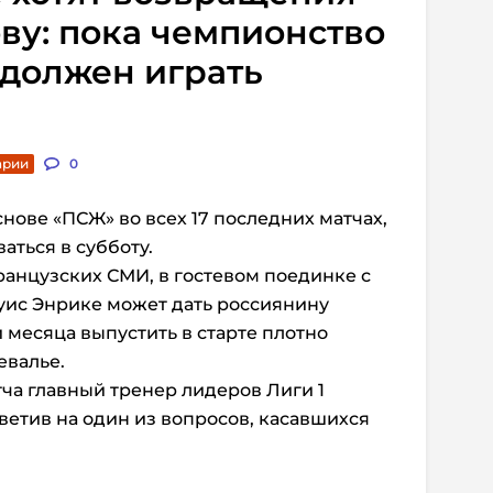
ву: пока чемпионство
 должен играть
арии
0
нове «ПСЖ» во всех 17 последних матчах,
аться в субботу.
анцузских СМИ, в гостевом поединке с
уис Энрике может дать россиянину
 месяца выпустить в старте плотно
евалье.
ча главный тренер лидеров Лиги 1
ветив на один из вопросов, касавшихся