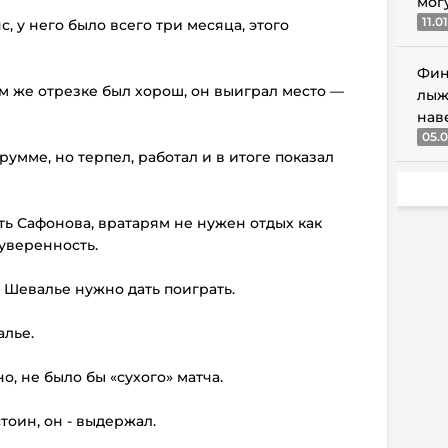
мог
11.0
, у него было всего три месяца, этого
Фин
ом же отрезке был хорош, он выиграл место —
лыж
нав
05.0
умме, но терпел, работал и в итоге показал
ь Сафонова, вратарям не нужен отдых как
уверенность.
 Шевалье нужно дать поиграть.
лье.
, не было бы «сухого» матча.
тоин, он - выдержал.