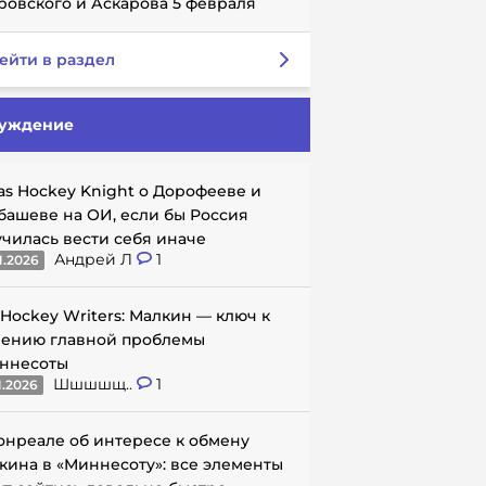
ровского и Аскарова 5 февраля
ейти в раздел
уждение
as Hockey Knight о Дорофееве и
башеве на ОИ, если бы Россия
училась вести себя иначе
Андрей Л
1
1.2026
 Hockey Writers: Малкин — ключ к
ению главной проблемы
ннесоты
Шшшшщ..
1
1.2026
онреале об интересе к обмену
кина в «Миннесоту»: все элементы