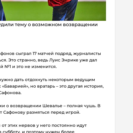
удили тему о возможном возвращении
Сафонов сыграл 17 матчей подряд, журналисты
ься. Это странно, ведь Луис Энрике уже дал
й №1 и это не изменится.
о нужно дать отдохнуть некоторым ведущим
«Баварией», но вратарь – это другая история,
Сафонова.
ухи о возвращении Шевалье – полная чушь. В
т Сафонову размяться перед игрой.
 от этих нервов у него постоянно идут
 субботу, и поэтому нужен более