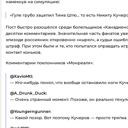
намекнув на симуляцию:
«Гуле грубо зацепил Тима Штю… то есть Никиту Кучеро
Пост быстро разошёлся среди болельщиков «Канадиенс
десятки комментариев. Значительная часть фанатов увер
эпизоде россиянин откровенно «нырял», а судьи ошибл
штраф. При этом были и те, кто попытался оправдать игр
контакт коньков.
Комментарии поклонников «Монреаля»:
@XavioMtl:
— Кто-нибудь понял, что вообще остановило ноги Куч
@A_Drunk_Duck:
— Очень странный момент. Похоже, он реально тянул
@Youngerngunner:
— Какой позор. Вот поэтому Кучеров — просто тряпка.