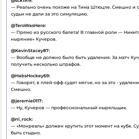
@sck1919:
— Реально очень похоже на Тима Штюцле. Смешно и с
судьи не дали за это симуляцию.
@TeroWasHere:
— Прямо из русского балета! В главной роли — Никит
ныряние» Кучеров.
@KevinStacey87:
— Вообще не должно было быть удаления. За матч Куч
получить несколько штрафов.
@HabsHockey69:
— Говорят, в плей-офф судят мягче, но за это - удален
Смешно.
@jeremie0117:
— Ну, Кучеров — профессиональный ныряльщик.
@nl_rock:
— «Монреаль» должен крутить этот момент на кубе. С
быть стыдно.