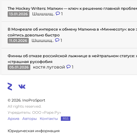
The Hockey Writers: Малкин — ключ к решению главной пробл
Шшшшщ..
1
13.01.2026
В Монреале об интересе к обмену Малкина в «Миннесоту»: все
сойтись довольно быстро
Шшшшщ..
1
11.01.2026
Финны об отказе российской лыжнице в нейтральном статусе: 
«страшная русофобия
костя луговой
1
05.01.2026
© 2026. InoProSport
All rights reserved.
Учредитель: ООО «Раре.Ру»
Архив
Авторы
Контакты
RSS
Юридическая информация