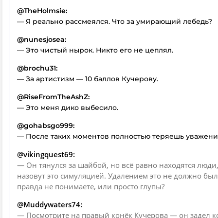
@TheHolmsie:
— Я реально рассмеялся. Что за умирающий лебедь?
@nunesjosea:
— Это чистый нырок. Никто его не цеплял.
@brochu31:
— За артистизм — 10 баллов Кучерову.
@RiseFromTheAshZ:
— Это меня дико выбесило.
@gohabsgo999:
— После таких моментов полностью теряешь уважение
@vikingquest69:
— Он тянулся за шайбой, но всё равно находятся люди
назовут это симуляцией. Удалением это не должно был
правда не понимаете, или просто глупы?
@Muddywaters74:
— Посмотрите на правый конёк Кучерова — он задел к