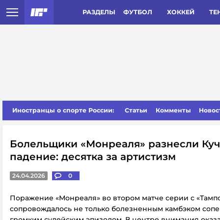
РАЗДЕЛЫ
ФУТБОЛ
ХОККЕЙ
ТЕ
Иностранцы о спорте России:
Статьи
Комменты
Новос
Болельщики «Монреаля» разнесли Куч
падение: десятка за артистизм
24.04.2026
0
Поражение «Монреаля» во втором матче серии с «Тампой» 
сопровождалось не только болезненным камбэком сопе
громким судейским эпизодом. В центре внимания оказ