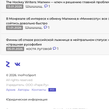
The Hockey Writers: Малкин — ключ к решению главной пробл
Шшшшщ..
1
13.01.2026
В Монреале об интересе к обмену Малкина в «Миннесоту»: все
сойтись довольно быстро
Шшшшщ..
1
11.01.2026
Финны об отказе российской лыжнице в нейтральном статусе: 
«страшная русофобия
костя луговой
1
05.01.2026
© 2026. InoProSport
All rights reserved.
Учредитель: ООО «Раре.Ру»
Архив
Авторы
Контакты
RSS
Юридическая информация