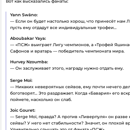
Вот как высказались фанаты:
Yann Swäno:
— Если он будет настолько хорош, что принесёт нам 
пусть ему отдадут все индивидуальные трофеи…
Aboubakar Yaya:
— «ПСЖ» выиграет Лигу чемпионов, а «Трофей Яшина
Сафонов и вратарь — победитель чемпионата мира.
Hurvey Nzoumba:
— Он заслуживает этого, награду нужно отдать ему.
Serge Moï:
— Никаких невероятных сейвов, ему почти нечего дела
боготворят… Это раздражает. Когда «Бавария» его вскр
поймете, насколько он слаб.
Joic Gouret:
— Serge Moï, правда? А против «Ливерпуля» он разве 
сейвы? У него нет стабильности? Значит, он плохой в
Удивительно слышать это от фаната «ПСЖ».