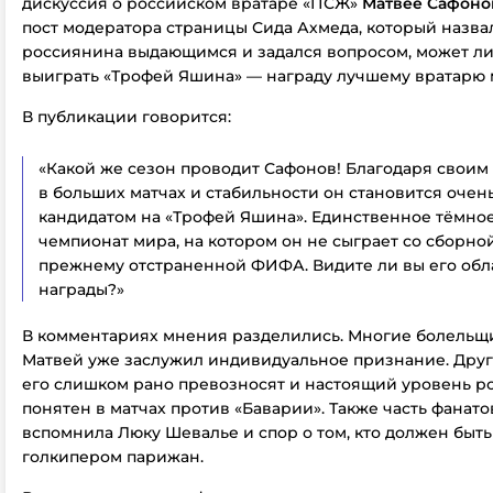
дискуссия о российском вратаре «ПСЖ»
Матвее Сафоно
пост модератора страницы Сида Ахмеда, который назва
россиянина выдающимся и задался вопросом, может ли
выиграть «Трофей Яшина» — награду лучшему вратарю 
В публикации говорится:
«Какой же сезон проводит Сафонов! Благодаря свои
в больших матчах и стабильности он становится оче
кандидатом на «Трофей Яшина». Единственное тёмно
чемпионат мира, на котором он не сыграет со сборной
прежнему отстраненной ФИФА. Видите ли вы его обл
награды?»
В комментариях мнения разделились. Многие болельщи
Матвей уже заслужил индивидуальное признание. Други
его слишком рано превозносят и настоящий уровень р
понятен в матчах против «Баварии». Также часть фанато
вспомнила Люку Шевалье и спор о том, кто должен быт
голкипером парижан.