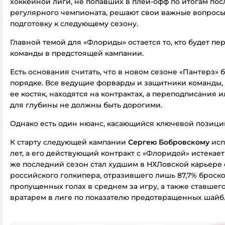
хоккейной лиги, не попавших в плей-офф по итогам по
регулярного чемпионата, решают свои важные вопросы
подготовку к следующему сезону.
Главной темой для «Флориды» остается то, кто будет п
команды в предстоящей кампании.
Есть основания считать, что в новом сезоне «Пантерз» 
порядке. Все ведущие форварды и защитники команды,
ее костяк, находятся на контрактах, а переподписания
для глубины не должны быть дорогими.
Однако есть один нюанс, касающийся ключевой позиции
К старту следующей кампании
Сергею Бобровскому
исп
лет, а его действующий контракт с «Флоридой» истекает 
же последний сезон стал худшим в НХЛовской карьере
российского голкипера, отразившего лишь 87,7% броско
пропущенных голах в среднем за игру, а также ставшег
вратарем в лиге по показателю предотвращенных шайб