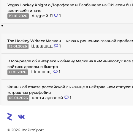
Vegas Hockey Knight о Дорофееве и Барбашеве на ОИ, если бы
вести себя иначе
Андрей Л
1
19.01.2026
The Hockey Writers: Малкин — ключ к решению главной пробл
Шшшшщ..
1
13.01.2026
В Монреале об интересе к обмену Малкина в «Миннесоту»: все
сойтись довольно быстро
Шшшшщ..
1
11.01.2026
Финны об отказе российской лыжнице в нейтральном статусе: 
«страшная русофобия
костя луговой
1
05.01.2026
© 2026. InoProSport