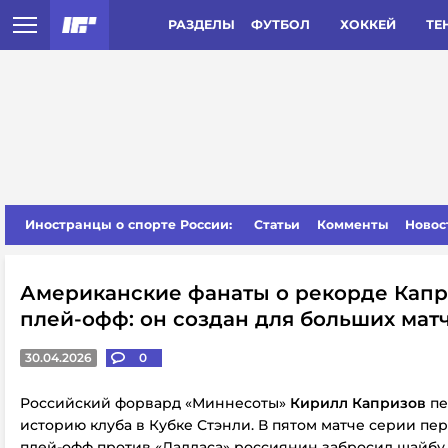
РАЗДЕЛЫ
ФУТБОЛ
ХОККЕЙ
ТЕ
Иностранцы о спорте России:
Статьи
Комменты
Новос
Американские фанаты о рекорде Капр
плей-офф: он создан для больших мат
30.04.2026
0
Российский форвард «Миннесоты»
Кирилл Капризов
пе
историю клуба в Кубке Стэнли.
В пятом матче серии пе
плей-офф против «Далласа» россиянин забросил шайбу 