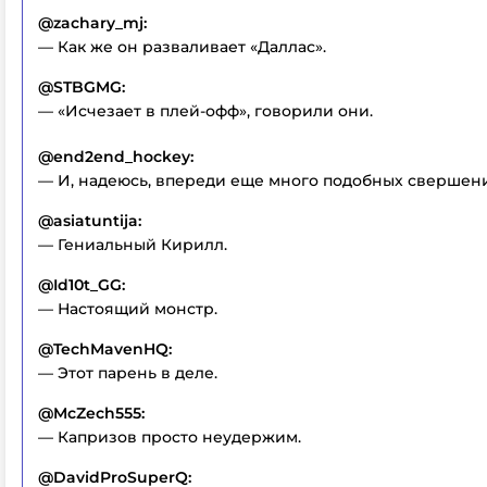
@zachary_mj:
— Как же он разваливает «Даллас».
@STBGMG:
— «Исчезает в плей-офф», говорили они.
@end2end_hockey:
— И, надеюсь, впереди еще много подобных свершен
@asiatuntija:
— Гениальный Кирилл.
@Id10t_GG:
— Настоящий монстр.
@TechMavenHQ:
— Этот парень в деле.
@McZech555:
— Капризов просто неудержим.
@DavidProSuperQ: