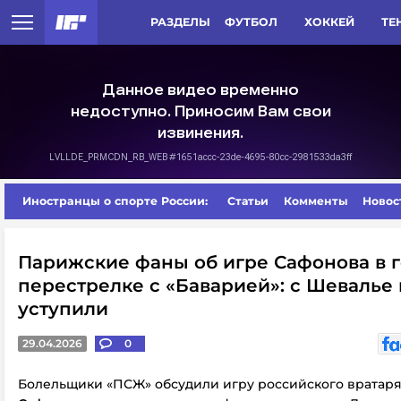
РАЗДЕЛЫ
ФУТБОЛ
ХОККЕЙ
ТЕ
Иностранцы о спорте России:
Статьи
Комменты
Новос
Парижские фаны об игре Сафонова в 
перестрелке с «Баварией»: с Шевалье
уступили
29.04.2026
0
Болельщики «ПСЖ» обсудили игру российского вратар