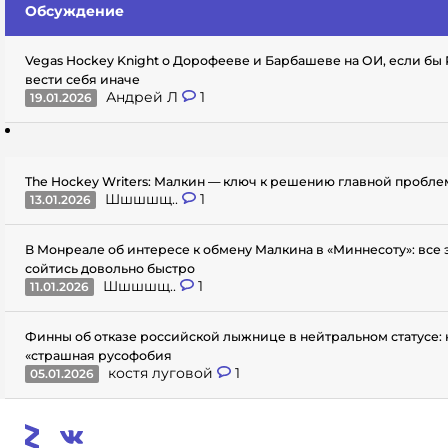
Обсуждение
Vegas Hockey Knight о Дорофееве и Барбашеве на ОИ, если бы
вести себя иначе
Андрей Л
1
19.01.2026
The Hockey Writers: Малкин — ключ к решению главной пробл
Шшшшщ..
1
13.01.2026
В Монреале об интересе к обмену Малкина в «Миннесоту»: все
сойтись довольно быстро
Шшшшщ..
1
11.01.2026
Финны об отказе российской лыжнице в нейтральном статусе: 
«страшная русофобия
костя луговой
1
05.01.2026