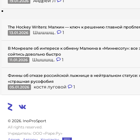
Андрей Л
1
19.01.2026
The Hockey Writers: Малкин — ключ к решению главной пробл
Шшшшщ..
1
13.01.2026
В Монреале об интересе к обмену Малкина в «Миннесоту»: все
сойтись довольно быстро
Шшшшщ..
1
11.01.2026
Финны об отказе российской лыжнице в нейтральном статусе: 
«страшная русофобия
костя луговой
1
05.01.2026
© 2026. InoProSport
All rights reserved.
Учредитель: ООО «Раре.Ру»
Архив
Авторы
Контакты
RSS