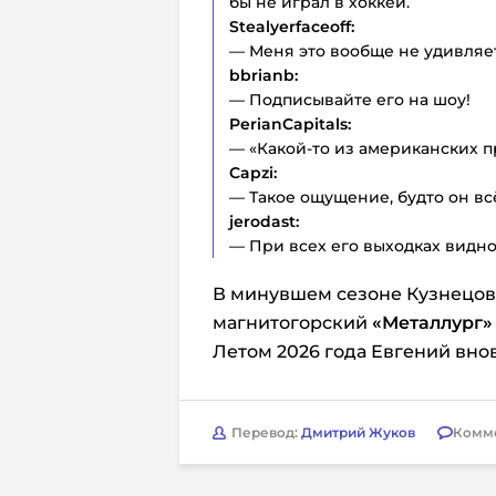
бы не играл в хоккей.
Stealyerfaceoff:
— Меня это вообще не удивляет
bbrianb:
— Подписывайте его на шоу!
PerianCapitals:
— «Какой-то из американских пр
Capzi:
— Такое ощущение, будто он всё
jerodast:
— При всех его выходках видно
В минувшем сезоне Кузнецов
магнитогорский
«Металлург»
Летом 2026 года Евгений вно
Перевод:
Дмитрий Жуков
Комм