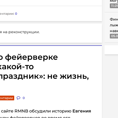
мог
11.0
ентарии:
0
Фин
лыж
нав
я на реконструкции.
05.0
 о фейерверке
какой-то
раздник»: не жизнь,
ентарии
0
 сайте RMNB обсудили историю
Евгения
уском фейерверков во время его