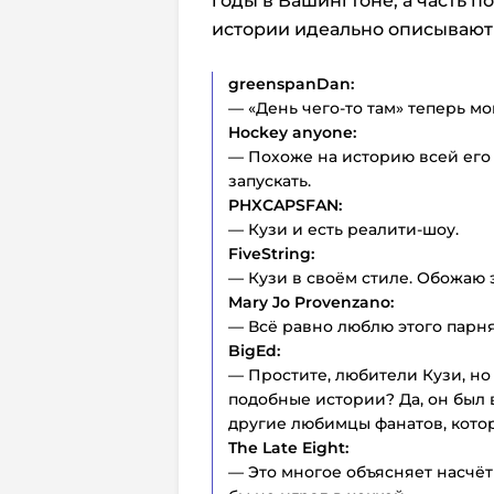
годы в Вашингтоне, а часть п
истории идеально описывают
greenspanDan:
— «День чего-то там» теперь м
Hockey anyone:
— Похоже на историю всей его
запускать.
PHXCAPSFAN:
— Кузи и есть реалити-шоу.
FiveString:
— Кузи в своём стиле. Обожаю э
Mary Jo Provenzano:
— Всё равно люблю этого парня
BigEd:
— Простите, любители Кузи, но
подобные истории? Да, он был 
другие любимцы фанатов, кото
The Late Eight:
— Это многое объясняет насчёт