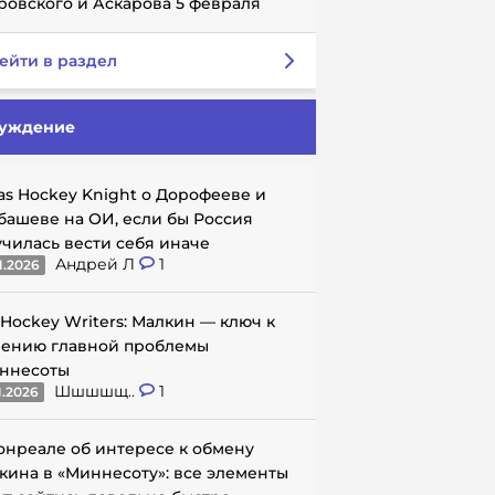
ровского и Аскарова 5 февраля
ейти в раздел
уждение
as Hockey Knight о Дорофееве и
башеве на ОИ, если бы Россия
училась вести себя иначе
Андрей Л
1
1.2026
 Hockey Writers: Малкин — ключ к
ению главной проблемы
ннесоты
Шшшшщ..
1
1.2026
онреале об интересе к обмену
кина в «Миннесоту»: все элементы