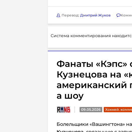
Перевод:
Дмитрий Жуков
Комм
Система комментирования находитс
Фанаты «Кэпс»
Кузнецова на «
американский п
а шоу
09.05.2026
Хоккей. комм
Болельщики «Вашингтона» на
Кузнецова
, связанную с зап