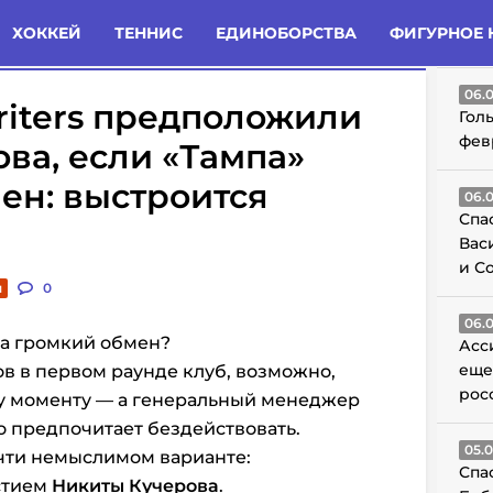
татьи
Комменты
Новости
ХОККЕЙ
ТЕННИС
ЕДИНОБОРСТВА
ФИГУРНОЕ 
ГО
06.
riters предположили
Гол
фев
ова, если «Тампа»
ен: выстроится
06.
Спа
Вас
и С
и
0
06.
на громкий обмен?
Асс
еще
в в первом раунде клуб, возможно,
рос
у моменту — а генеральный менеджер
о предпочитает бездействовать.
05.
очти немыслимом варианте:
Спа
стием
Никиты Кучерова
.