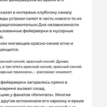
казал в интервью клубному каналу
ажды устроил салют в честь «какого-то из
предположительно Дня независимости
льзованные фейерверки в мусорные
й.
кном мигающие красно-синие огни и
ерещится.
красный-синий, красный-синий. Думаю,
, а там опять красный-синий, красный-синий.
жарные приехали», – рассказал хоккеист.
 фейерверки загорелись прямо в
вовремя вызвал сосед.
цию у фанатов «Кэпиталз». Многие
, другие вспоминали его харизму и яркие