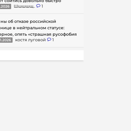
ут сойтись довольно быстро
Шшшшщ..
1
1.2026
ны об отказе российской
нице в нейтральном статусе:
ерное, опять «страшная русофобия
костя луговой
1
1.2026