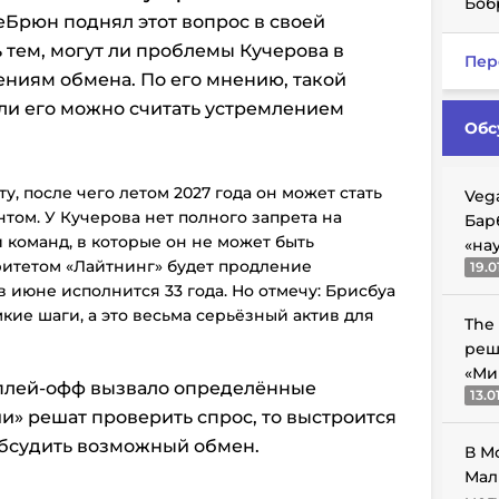
Боб
еБрюн поднял этот вопрос в своей
 тем, могут ли проблемы Кучерова в
Пер
ниям обмена. По его мнению, такой
ли его можно считать устремлением
Обс
ту, после чего летом 2027 года он может стать
Veg
ом. У Кучерова нет полного запрета на
Бар
 команд, в которые он не может быть
«на
ритетом «Лайтнинг» будет продление
19.0
в июне исполнится 33 года. Но отмечу: Брисбуа
кие шаги, а это весьма серьёзный актив для
The
реш
«Ми
 плей-офф вызвало определённые
13.0
и» решат проверить спрос, то выстроится
обсудить возможный обмен.
В М
Мал