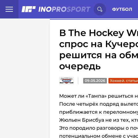
Иностранцы о спорте России:
С
ФУТБОЛ
В The Hockey W
спрос на Кучер
решится на обм
очередь
09.05.2026
Хоккей. стать
Может ли «Тампа» решиться 
После четырёх подряд вылето
приближается к переломном
Жюльен Брисбуа не из тех, кт
Это породило разговоры о п
потенциальном обмене с уча