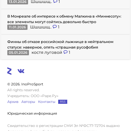
Шшшшщ..
1
13.01.2026
В Монреале об интересе к обмену Малкина в «Миннесоту»:
все элементы могут сойтись довольно быстро
Шшшшщ..
1
11.01.2026
Финны об отказе российской лыжнице в нейтральном
статусе: наверное, опять «страшная русофобия
костя луговой
1
05.01.2026
© 2026. InoProSport
All rights reserved.
Учредитель: ООО «Раре.Ру»
Архив
Авторы
Контакты
RSS
Юридическая информация
Свидетельство о регистрации СМИ Эл №ФС77-72704 выдано