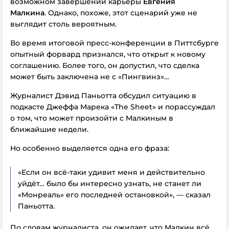
возможном завершении карьеры
Евгения
Малкина
.
Однако, похоже, этот сценарий уже не
выглядит столь вероятным.
Во время итоговой пресс-конференции в Питтсбурге
опытный форвард признался, что открыт к новому
соглашению. Более того, он допустил, что сделка
может быть заключена не с «Пингвинз»…
Журналист Дэвид Паньотта обсудил ситуацию в
подкасте Джеффа Марека «The Sheet» и порассуждал
о том, что может произойти с Малкиным в
ближайшие недели.
Но особенно выделяется одна его фраза:
«Если он всё-таки удивит меня и действительно
уйдёт… было бы интересно узнать, не станет ли
«Монреаль» его последней остановкой», — сказал
Паньотта.
По словам журналиста, он ожидает, что Малкин всё