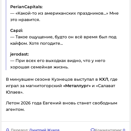
PerianCapitals:
— «Какой-то из американских праздников...» Мне
это нравится.
Capzi:
— Такое ощущение, будто он всё время был под
кайфом. Хотя погодите...
jerodast:
— При всех его выходках видно, что у него
хорошая семейная жизнь.
В минувшем сезоне Кузнецов выступал в
КХЛ
, где
играл за магнитогорский
«Металлург»
и «Салават
Юлаев».
Летом 2026 года Евгений вновь станет свободным
агентом.
Перевод:
Дмитрий Жуков
Комментарии:
0