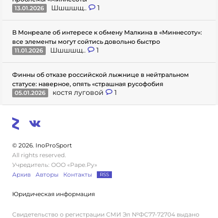
Шшшшщ..
1
13.01.2026
В Монреале об интересе к обмену Малкина в «Миннесоту»:
все элементы могут сойтись довольно быстро
Шшшшщ..
1
11.01.2026
Финны об отказе российской лыжнице в нейтральном
статусе: наверное, опять «страшная русофобия
костя луговой
1
05.01.2026
© 2026. InoProSport
All rights reserved.
Учредитель: ООО «Раре.Ру»
Архив
Авторы
Контакты
RSS
Юридическая информация
Свидетельство о регистрации СМИ Эл №ФС77-72704 выдано