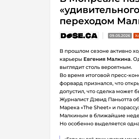
«удивительного
переходом Мал
09.05.2026
Х
В прошлом сезоне активно х
карьеры
Евгения Малкина
.
Од
выглядит столь вероятным.
Во время итоговой пресс-ко
форвард признался, что откры
допустил, что сделка может 
Журналист Дэвид Паньотта о
Марека «The Sheet» и порассу
Малкиным в ближайшие неде
Но особенно выделяется одна