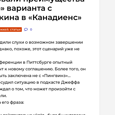
» варианта с
кина в «Канадиенс»
оккей. статьи
0
одили слухи о возможном завершении
нако, похоже, этот сценарий уже не
нференции в Питтсбурге опытный
т к новому соглашению. Более того, он
быть заключена не с «Пингвинз»…
бсудил ситуацию в подкасте Джеффа
ждал о том, что может произойти с
ли.
 его фраза: