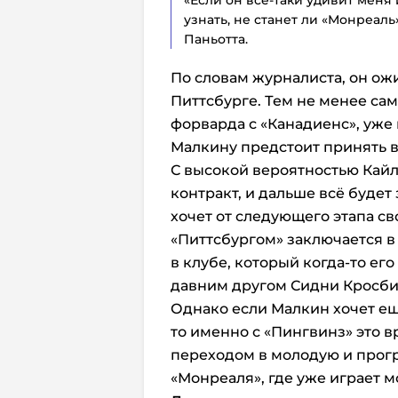
«Если он всё-таки удивит меня
узнать, не станет ли «Монреаль
Паньотта.
По словам журналиста, он ожи
Питтсбурге. Тем не менее сам
форварда с «Канадиенс», уже
Малкину предстоит принять 
С высокой вероятностью Кай
контракт, и дальше всё будет 
хочет от следующего этапа с
«Питтсбургом» заключается 
в клубе, который когда-то ег
давним другом Сидни Кросби
Однако если Малкин хочет ещ
то именно с «Пингвинз» это в
переходом в молодую и про
«Монреаля», где уже играет 