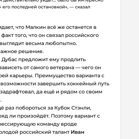
 и действительно уйдёт… было бы интересно
» его последней остановкой», — сказал
дает, что Малкин всё же останется в
 факт того, что он связал российского
 выглядит весьма любопытно.
важное решение.
л Дубас предложит ему продлить
зависеть от самого ветерана — чего он
воей карьеры. Преимущество варианта с
в возможности завершить хоккейный путь
о задрафтовал, да ещё и рядом со своим
.
ё раз побороться за Кубок Стэнли,
ряд ли произойдёт. Поэтому вариант с
грессирующую команду вроде
молодой российский талант
Иван