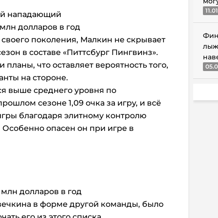
мог
11.0
ый нападающий
1 млн долларов в год
Фин
своего поколения, Малкин не скрывает
лыж
езон в составе «Питтсбург Пингвинз».
нав
и планы, что оставляет вероятность того,
05.0
анты на стороне.
ся выше среднего уровня по
рошлом сезоне 1,09 очка за игру, и всё
игры благодаря элитному контролю
. Особенно опасен он при игре в
5 млн долларов в год
вечкина в форме другой команды, было
ать его из этого списка.