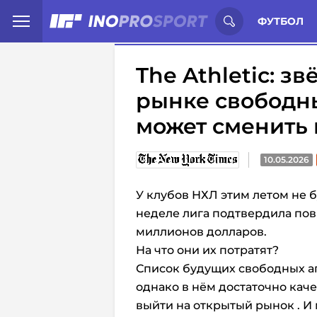
Иностранцы о спорте России:
С
ФУТБОЛ
The Athletic: з
рынке свободны
может сменить
10.05.2026
У клубов НХЛ этим летом не б
неделе лига подтвердила пов
миллионов долларов.
На что они их потратят?
Список будущих свободных а
однако в нём достаточно кач
выйти на открытый рынок . И 