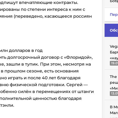
Боб
подпишут впечатляющие контракты.
ированы по степени интереса к ним с
Пер
ияния (переведено, касающееся россиян
Обс
Veg
 млн долларов в год
Бар
ить долгосрочный договор с «Флоридой»,
«на
19.0
е, зашли в тупик. При этом, несмотря на
 в прошлом сезоне, есть основания
The
шно играть и после 40 лет благодаря
реш
вню физической подготовки. Сергей —
«Ми
собенно силён в перемещениях от штанги
13.0
дополнительной ценностью благодаря
тэнли.
В М
Мал