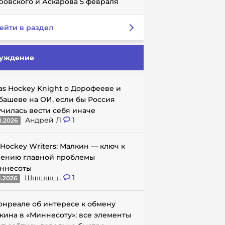
ровского и Аскарова 5 февраля
ейти в раздел
уждение
as Hockey Knight о Дорофееве и
башеве на ОИ, если бы Россия
училась вести себя иначе
Андрей Л
1
1.2026
 Hockey Writers: Малкин — ключ к
ению главной проблемы
ннесоты
Шшшшщ..
1
1.2026
онреале об интересе к обмену
кина в «Миннесоту»: все элементы