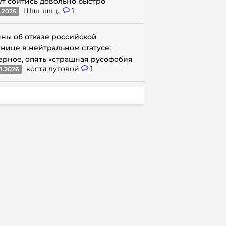
ут сойтись довольно быстро
Шшшшщ..
1
1.2026
ны об отказе российской
нице в нейтральном статусе:
ерное, опять «страшная русофобия
костя луговой
1
1.2026