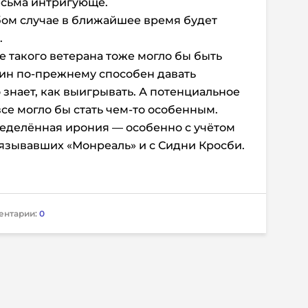
есьма интригующе.
бом случае в ближайшее время будет
.
 такого ветерана тоже могло бы быть
н по-прежнему способен давать
о знает, как выигрывать. А потенциальное
се могло бы стать чем-то особенным.
ределённая ирония — особенно с учётом
вязывавших «Монреаль» и с Сидни Кросби.
ентарии:
0