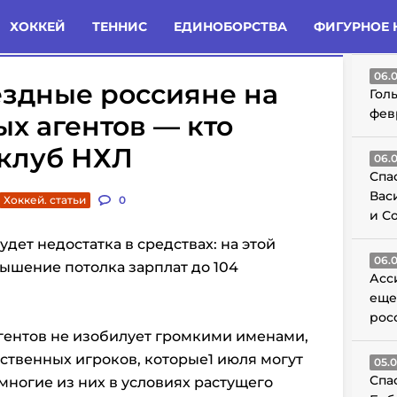
татьи
Комменты
Новости
ХОККЕЙ
ТЕННИС
ЕДИНОБОРСТВА
ФИГУРНОЕ 
ГО
06.
вёздные россияне на
Гол
фев
х агентов — кто
 клуб НХЛ
06.
Спа
Вас
Хоккей. статьи
0
и С
удет недостатка в средствах: на этой
06.
ышение потолка зарплат до 104
Асс
еще
рос
гентов не изобилует громкими именами,
ественных игроков, которые1 июля могут
05.
Спа
многие из них в условиях растущего