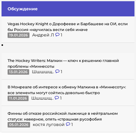
Обсуждение
Vegas Hockey Knight о Дорофееве и Барбашеве на ОИ, если
бы Россия «научилась вести себя иначе
Андрей Л
1
19.01.2026
The Hockey Writers: Малкин — ключ к решению главной
проблемы «Миннесоты
Шшшшщ..
1
13.01.2026
В Монреале об интересе к обмену Малкина в «Миннесоту»:
все элементы могут сойтись довольно быстро
Шшшшщ..
1
11.01.2026
Финны об отказе российской лыжнице в нейтральном
статусе: наверное, опять «страшная русофобия
костя луговой
1
05.01.2026