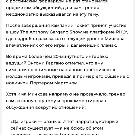
с российским форвардом не раз становился
предметом обсуждений, да и сам тренер
неоднократно высказывался на эту тему.
После завершения кампании Токкет принял участие
в шоу The Anthony Gargano Show на платформе PHLY,
где подробно рассказал о текущем уровне Мичкова,
впечатлениях от его игры и дальнейших планах.
Во время более чем 20-минутного интервью
ведущий Энтони Гаргано отметил, что ему
симпатично внимание наставника «лётчиков» к
молодым игроками, приведя в пример его общение с
новичком Портером Мартоном.
Хотя имя Мичкова напрямую не прозвучало, тренер
сам затронул эту тему и прокомментировал
обсуждения вокруг их отношений:
«Да, игроки — разные. И тот нарратив, который
сейчас существует — я не боюсь об этом
говорить, — касается Мичкова и наших