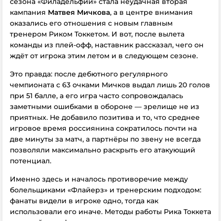
сезона «Филадельфии» стала неудачная вторая
кампания
Матвея Мичкова
, а
в центре внимания
оказались его отношения с новым главным
тренером Риком Токкетом. И вот, после вылета
команды из плей-офф, наставник рассказал, чего он
ждёт от игрока этим летом и в следующем сезоне.
Это правда: после дебютного регулярного
чемпионата с 63 очками Мичков выдал лишь 20 голов
при 51 балле, а его игра часто сопровождалась
заметными ошибками в обороне — зрелище не из
приятных. Не добавило позитива и то, что среднее
игровое время россиянина сократилось почти на
две минуты за матч, а партнёры по звену не всегда
позволяли максимально раскрыть его атакующий
потенциал.
Именно здесь и началось противоречие между
болельщиками «Флайерз» и тренерским подходом:
фанаты видели в игроке одно, тогда как
использовали его иначе. Методы работы Рика Токкета