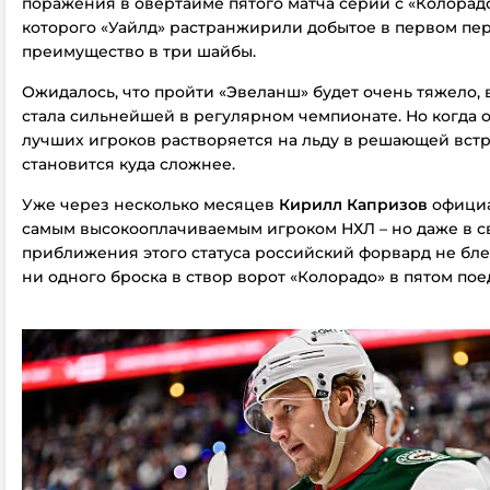
поражения в овертайме пятого матча серии с «Колорадо
которого «Уайлд» растранжирили добытое в первом пе
преимущество в три шайбы.
Ожидалось, что пройти «Эвеланш» будет очень тяжело, 
стала сильнейшей в регулярном чемпионате. Но когда 
лучших игроков растворяется на льду в решающей встр
становится куда сложнее.
Уже через несколько месяцев
Кирилл Капризов
официа
самым высокооплачиваемым игроком НХЛ – но даже в с
приближения этого статуса российский форвард не бле
ни одного броска в створ ворот «Колорадо» в пятом пое