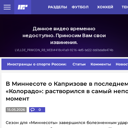
РАЗДЕЛЫ
ФУТБОЛ
ХОККЕЙ
ТЕ
Иностранцы о спорте России:
Статьи
Комменты
Новос
В Миннесоте о Капризове в последнем
«Колорадо»: растворился в самый не
момент
15.05.2026
0
Сезон для «Миннесоты» завершился болезненным удар