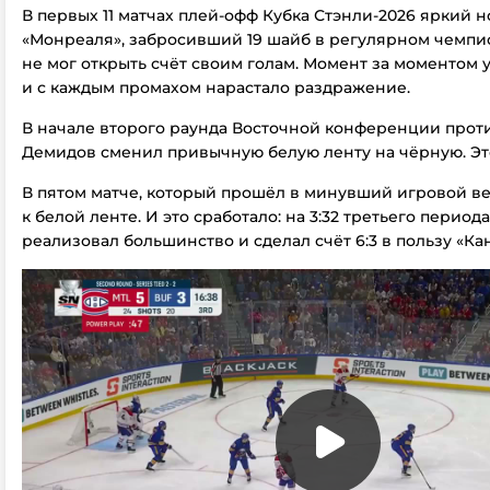
В первых 11 матчах плей-офф Кубка Стэнли-2026 яркий 
«Монреаля», забросивший 19 шайб в регулярном чемпио
не мог открыть счёт своим голам. Момент за моментом 
и с каждым промахом нарастало раздражение.
В начале второго раунда Восточной конференции прот
Демидов сменил привычную белую ленту на чёрную. Эт
В пятом матче, который прошёл в минувший игровой ве
к белой ленте. И это сработало: на 3:32 третьего перио
реализовал большинство и сделал счёт 6:3 в пользу «Ка