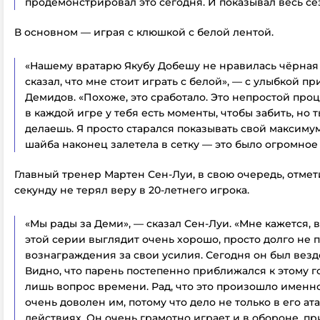
продемонстрировал
это сегодня. И показывал весь се
В основном — играя с клюшкой с белой лентой.
«Нашему вратарю Якубу Добешу не нравилась чёрная 
сказал, что мне стоит играть с белой», — с улыбкой п
Демидов. «Похоже, это сработало.
Это непростой проц
в каждой игре у тебя есть моменты, чтобы забить, но т
делаешь. Я просто старался показывать свой максиму
шайба наконец залетела в сетку — это было огромное
Главный тренер Мартен Сен-Луи, в свою очередь, отмети
секунду не терял веру в 20-летнего игрока.
«Мы рады за Деми», — сказал Сен-Луи. «Мне кажется, 
этой серии выглядит очень хорошо, просто долго не 
вознаграждения за свои усилия. Сегодня он был везде
Видно, что парень постепенно приближался к этому г
лишь вопрос времени. Рад, что это произошло именно
очень доволен им, потому что дело не только в его а
действиях. Он очень грамотно играет и в обороне, пр