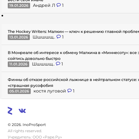
Андрей Л
1
19.01.2026
The Hockey Writers: Малкин — ключ к решению главной пробл
Шшшшщ..
1
13.01.2026
В Монреале об интересе к обмену Малкина в «Миннесоту»: все
сойтись довольно быстро
Шшшшщ..
1
11.01.2026
Финны об отказе российской лыжнице в нейтральном статусе: 
«страшная русофобия
костя луговой
1
05.01.2026
© 2026. InoProSport
All rights reserved.
Учредитель: ООО «Раре.Ру»