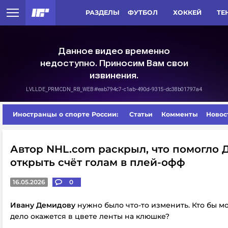
РАЗДЕЛЫ
ФУТБОЛ
ХОККЕЙ
ТЕ
Иностранцы о спорте России:
Статьи
Комменты
Новос
Автор NHL.com раскрыл, что помогло
открыть счёт голам в плей-офф
16.05.2026
0
Ивану Демидову
нужно было что-то изменить.
Кто бы мо
дело окажется в цвете ленты на клюшке?