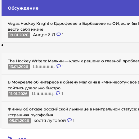
Обсуждение
Vegas Hockey Knight о Дорофееве и Барбашеве на ОИ, если бы
вести себя иначе
Андрей Л
1
19.01.2026
The Hockey Writers: Малкин — ключ к решению главной пробл
Шшшшщ..
1
13.01.2026
В Монреале об интересе к обмену Малкина в «Миннесоту»: все
сойтись довольно быстро
Шшшшщ..
1
11.01.2026
Финны об отказе российской лыжнице в нейтральном статусе: 
«страшная русофобия
костя луговой
1
05.01.2026