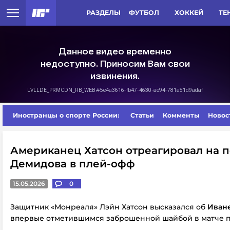
РАЗДЕЛЫ
ФУТБОЛ
ХОККЕЙ
ТЕ
Иностранцы о спорте России:
Статьи
Комменты
Новос
Американец Хатсон отреагировал на 
Демидова в плей-офф
15.05.2026
0
Защитник «Монреаля» Лэйн Хатсон высказался об
Иван
впервые отметившимся заброшенной шайбой в матче п