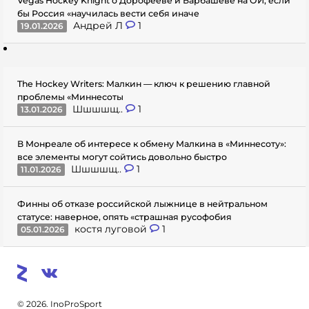
Vegas Hockey Knight о Дорофееве и Барбашеве на ОИ, если
бы Россия «научилась вести себя иначе
Андрей Л
1
19.01.2026
The Hockey Writers: Малкин — ключ к решению главной
проблемы «Миннесоты
Шшшшщ..
1
13.01.2026
В Монреале об интересе к обмену Малкина в «Миннесоту»:
все элементы могут сойтись довольно быстро
Шшшшщ..
1
11.01.2026
Финны об отказе российской лыжнице в нейтральном
статусе: наверное, опять «страшная русофобия
костя луговой
1
05.01.2026
© 2026. InoProSport