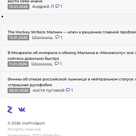
вести себя иначе
Андрей Л
1
19.01.2026
The Hockey Writers: Малкин — ключ к решению главной пробл
Шшшшщ..
1
13.01.2026
В Монреале об интересе к обмену Малкина в «Миннесоту»: все
сойтись довольно быстро
Шшшшщ..
1
11.01.2026
Финны об отказе российской лыжнице в нейтральном статусе: 
«страшная русофобия
костя луговой
1
05.01.2026
© 2026. InoProSport
All rights reserved.
Учредитель: ООО «Раре.Ру»