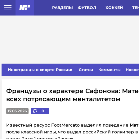
РАЗДЕЛЫ
ФУТБОЛ
ХОККЕЙ
ТЕ
Иностранцы о спорте России:
Статьи
Комменты
Новос
Французы о характере Сафонова: Мат
всех потрясающим менталитетом
17.05.2026
0
Известный ресурс FootMercato выделил поведение
Мат
после классной игры, что выдал российский голкипер
матче Лиги 1 против «Ланса».