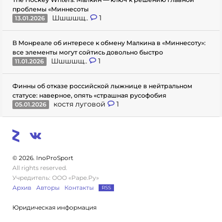
проблемы «Миннесоты
Шшшшщ..
1
13.01.2026
В Монреале об интересе к обмену Малкина в «Миннесоту»:
все элементы могут сойтись довольно быстро
Шшшшщ..
1
11.01.2026
Финны об отказе российской лыжнице в нейтральном
статусе: наверное, опять «страшная русофобия
костя луговой
1
05.01.2026
© 2026. InoProSport
All rights reserved.
Учредитель: ООО «Раре.Ру»
Архив
Авторы
Контакты
RSS
Юридическая информация