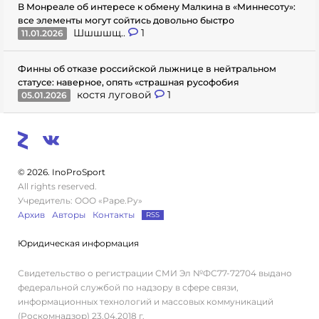
В Монреале об интересе к обмену Малкина в «Миннесоту»:
все элементы могут сойтись довольно быстро
Шшшшщ..
1
11.01.2026
Финны об отказе российской лыжнице в нейтральном
статусе: наверное, опять «страшная русофобия
костя луговой
1
05.01.2026
© 2026. InoProSport
All rights reserved.
Учредитель: ООО «Раре.Ру»
Архив
Авторы
Контакты
RSS
Юридическая информация
Свидетельство о регистрации СМИ Эл №ФС77-72704 выдано
федеральной службой по надзору в сфере связи,
информационных технологий и массовых коммуникаций
(Роскомнадзор) 23.04.2018 г.