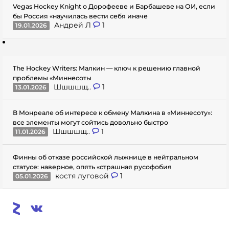
Vegas Hockey Knight о Дорофееве и Барбашеве на ОИ, если
бы Россия «научилась вести себя иначе
Андрей Л
1
19.01.2026
The Hockey Writers: Малкин — ключ к решению главной
проблемы «Миннесоты
Шшшшщ..
1
13.01.2026
В Монреале об интересе к обмену Малкина в «Миннесоту»:
все элементы могут сойтись довольно быстро
Шшшшщ..
1
11.01.2026
Финны об отказе российской лыжнице в нейтральном
статусе: наверное, опять «страшная русофобия
костя луговой
1
05.01.2026