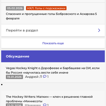
05.02.2026
НХЛ. Голы с подсказками
Спасения и пропущенные голы Бобровского и Аскарова 5
февраля
Перейти в раздел
Показать еще
Обсуждение
Vegas Hockey Knight о Дорофееве и Барбашеве на ОИ, если
бы Россия «научилась вести себя иначе
Андрей Л
1
19.01.2026
The Hockey Writers: Малкин — ключ к решению главной
проблемы «Миннесоты
Шшшшщ..
1
13.01.2026