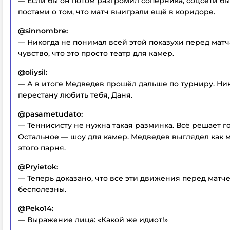
— Если бы он потом разгромил соперника, соцсети б
постами о том, что матч выиграли ещё в коридоре.
@sinnombre:
— Никогда не понимал всей этой показухи перед матч
чувство, что это просто театр для камер.
@oliysil:
— А в итоге Медведев прошёл дальше по турниру. Ни
перестану любить тебя, Даня.
@pasametudato:
— Теннисисту не нужна такая разминка. Всё решает го
Остальное — шоу для камер. Медведев выглядел как 
этого парня.
@Pryietok:
— Теперь доказано, что все эти движения перед матч
бесполезны.
@Peko14:
— Выражение лица: «Какой же идиот!»