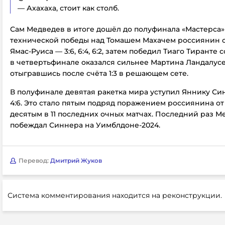
— Ахахаха, стоит как столб.
Сам Медведев в итоге дошёл до полуфинала «Мастерса»
технической победы над Томашем Махачем россиянин 
Ямас-Руиса — 3:6, 6:4, 6:2, затем победил Тиаго Тиранте со 
в четвертьфинале оказался сильнее Мартина Ландалусе — 1
отыгравшись после счёта 1:3 в решающем сете.
В полуфинале девятая ракетка мира уступил Яннику Синн
4:6. Это стало пятым подряд поражением россиянина от
десятым в 11 последних очных матчах. Последний раз М
побеждал Синнера на Уимблдоне-2024.
Перевод:
Дмитрий Жуков
Система комментирования находится на реконструкции.