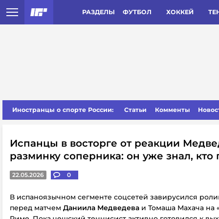
РАЗДЕЛЫ
ФУТБОЛ
ХОККЕЙ
ТЕ
Иностранцы о спорте России:
Статьи
Комменты
Новос
Испанцы в восторге от реакции Медве
разминку соперника: он уже знал, кто
22.05.2026
0
В испаноязычном сегменте соцсетей завирусился роли
перед матчем
Даниила Медведева
и Томаша Махача на 
Риме. Пока чешский теннисист активно готовился к выхо