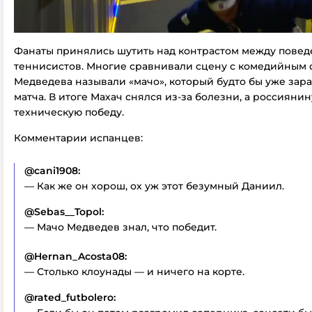
Фанаты принялись шутить над контрастом между повед
теннисистов. Многие сравнивали сцену с комедийным с
Медведева называли «мачо», который будто бы уже зара
матча. В итоге Махач снялся из-за болезни, а россияни
техническую победу.
Комментарии испанцев:
@cani1908:
— Как же он хорош, ох уж этот безумный Даниил.
@Sebas__Topol:
— Мачо Медведев знал, что победит.
@Hernan_Acosta08:
— Столько клоунады — и ничего на корте.
@rated_futbolero: