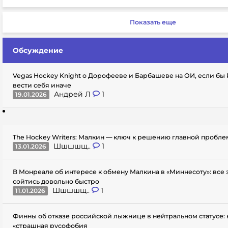
Показать еще
Обсуждение
Vegas Hockey Knight о Дорофееве и Барбашеве на ОИ, если бы
вести себя иначе
Андрей Л
1
19.01.2026
The Hockey Writers: Малкин — ключ к решению главной пробл
Шшшшщ..
1
13.01.2026
В Монреале об интересе к обмену Малкина в «Миннесоту»: все
сойтись довольно быстро
Шшшшщ..
1
11.01.2026
Финны об отказе российской лыжнице в нейтральном статусе: 
«страшная русофобия