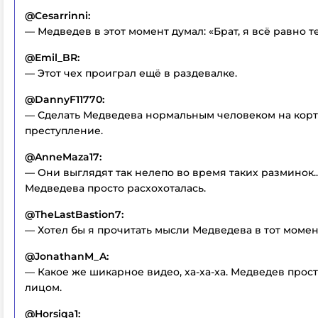
@Cesarrinni:
— Медведев в этот момент думал: «Брат, я всё равно т
@Emil_BR:
— Этот чех проиграл ещё в раздевалке.
@DannyF11770:
— Сделать Медведева нормальным человеком на корт
преступление.
@AnneMaza17:
— Они выглядят так нелепо во время таких разминок...
Медведева просто расхохоталась.
@TheLastBastion7:
— Хотел бы я прочитать мысли Медведева в тот момен
@JonathanM_A:
— Какое же шикарное видео, ха-ха-ха. Медведев прос
лицом.
@Horsiqa1: