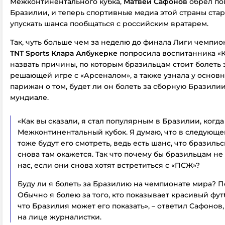
Межконтинентального кубка,
Матвей Сафонов
обрел по
Бразилии, и теперь спортивные медиа этой страны ста
упускать шанса пообщаться с российским вратарем.
Так, чуть больше чем за неделю до финала Лиги чемпи
TNT Sports Клара Албукерке
попросила воспитанника «
назвать причины, по которым бразильцам стоит болеть 
решающей игре с «Арсеналом», а также узнала у основ
парижан о том, будет ли он болеть за сборную Бразили
мундиале.
«Как вы сказали, я стал популярным в Бразилии, когд
Межконтинентальный кубок. Я думаю, что в следующ
тоже будут его смотреть, ведь есть шанс, что бразиль
снова там окажется. Так что почему бы бразильцам не
нас, если они снова хотят встретиться с «ПСЖ»?
Буду ли я болеть за Бразилию на чемпионате мира? П
Обычно я болею за того, кто показывает красивый футб
что Бразилия может его показать», – ответил Сафонов
на лице журналистки.