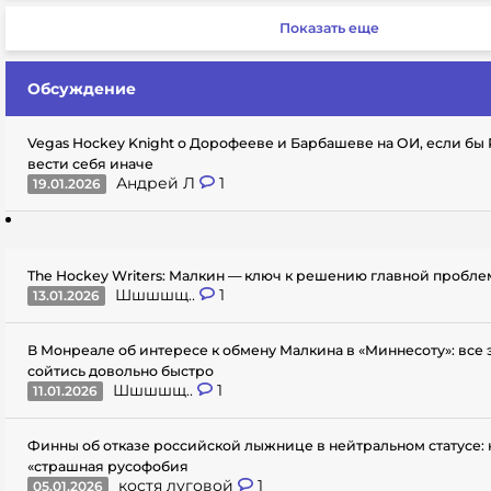
Показать еще
Обсуждение
Vegas Hockey Knight о Дорофееве и Барбашеве на ОИ, если бы
вести себя иначе
Андрей Л
1
19.01.2026
The Hockey Writers: Малкин — ключ к решению главной пробл
Шшшшщ..
1
13.01.2026
В Монреале об интересе к обмену Малкина в «Миннесоту»: все
сойтись довольно быстро
Шшшшщ..
1
11.01.2026
Финны об отказе российской лыжнице в нейтральном статусе: 
«страшная русофобия
костя луговой
1
05.01.2026