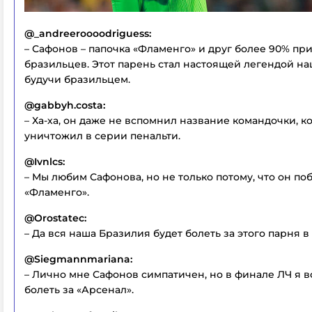
@_andreeroooodriguess:
– Сафонов – папочка «Фламенго» и друг более 90% п
бразильцев. Этот парень стал настоящей легендой на
будучи бразильцем.
@gabbyh.costa:
– Ха-ха, он даже не вспомнил название командочки, к
уничтожил в серии пенальти.
@Ivnlcs:
– Мы любим Сафонова, но не только потому, что он по
«Фламенго».
@Orostatec:
– Да вся наша Бразилия будет болеть за этого парня в
@Siegmannmariana:
– Лично мне Сафонов симпатичен, но в финале ЛЧ я в
болеть за «Арсенал».