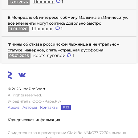
Шшшшщ..
1
13.01.2026
В Монреале об интересе к обмену Малкина в «Миннесоту»:
все элементы могут сойтись довольно быстро
Шшшшщ..
1
11.01.2026
Финны об отказе российской лыжнице в нейтральном
статусе: наверное, опять «страшная русофобия
костя луговой
1
05.01.2026
© 2026. InoProSport
All rights reserved.
Учредитель: ООО «Раре.Ру»
Архив
Авторы
Контакты
RSS
Юридическая информация
Свидетельство о регистрации СМИ Эл №ФС77-72704 выдано