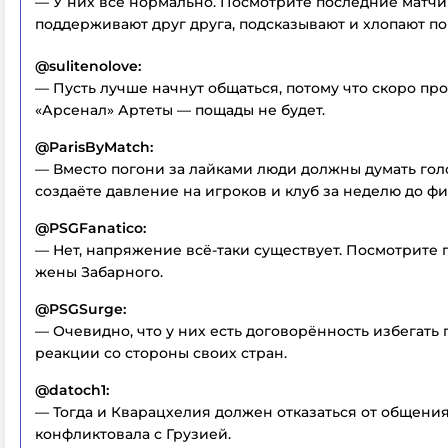
— У них всё нормально. Посмотрите последние матчи
поддерживают друг друга, подсказывают и хлопают по
@sulitenolove:
— Пусть лучше начнут общаться, потому что скоро пр
«Арсенал» Артеты — пощады не будет.
@ParisByMatch:
— Вместо погони за лайками люди должны думать гол
создаёте давление на игроков и клуб за неделю до фи
@PSGFanatico:
— Нет, напряжение всё-таки существует. Посмотрите
жены Забарного.
@PSGSurge:
— Очевидно, что у них есть договорённость избегать
реакции со стороны своих стран.
@datoch1:
— Тогда и Кварацхелия должен отказаться от общения
конфликтовала с Грузией.