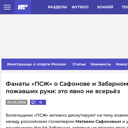
РАЗДЕЛЫ
ФУТБОЛ
ХОККЕЙ
ТЕ
Иностранцы о спорте России:
Статьи
Комменты
Новос
Фанаты «ПСЖ» о Сафонове и Забарном
пожавших руки: это явно не всерьёз
26.05.2026
0
Болельщики «ПСЖ» активно дискутируют на тему взаи
между российским голкипером
Матвеем Сафоновым
и 
защитником Ильёй Забарным, которые не пожали друг д