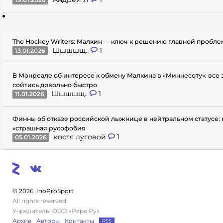
The Hockey Writers: Малкин — ключ к решению главной пробл
Шшшшщ..
1
13.01.2026
В Монреале об интересе к обмену Малкина в «Миннесоту»: все
сойтись довольно быстро
Шшшшщ..
1
11.01.2026
Финны об отказе российской лыжнице в нейтральном статусе: 
«страшная русофобия
костя луговой
1
05.01.2026
© 2026. InoProSport
All rights reserved.
Учредитель: ООО «Раре.Ру»
Архив
Авторы
Контакты
RSS