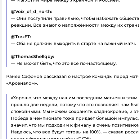
— Мы хотим мира между Украиной и Россией.
@Voix_of_d_north:
— Они поступили правильно, чтобы избежать общест
реакции. Все знают о напряжённости между их стран
@TrezFT:
— Оба не должны выходить в старте на важный матч.
@ThomasShellqby:
— Не может быть, что это всё по-настоящему.
Ранее Сафонов рассказал о настрое команды перед мат
«Арсеналом».
«Хорошо, что между нашим последним матчем и этим
прошло две недели, потому что это позволяет нам бы
спокойными. Мы можем сохранять хладнокровие, и эт
Победа в чемпионате тоже придаёт большой импульс, 
значит, что мы подходим к финалу в очень позитивном
Надеюсь, что все будут готовы на 100%, — сказал росс
ворот официальному сайту «ПСЖ».