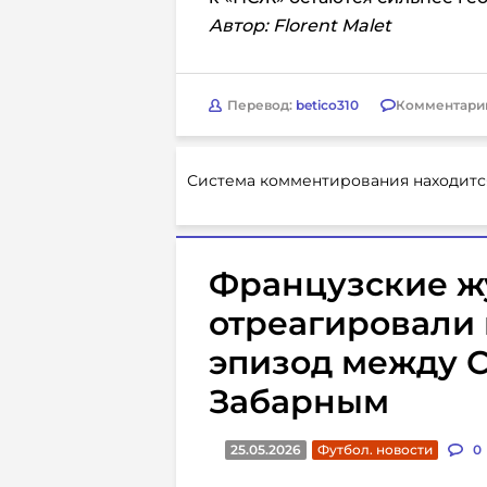
Автор: Florent Malet
Перевод:
betico310
Комментари
Система комментирования находитс
Французские ж
отреагировали
эпизод между 
Забарным
25.05.2026
Футбол. новости
0