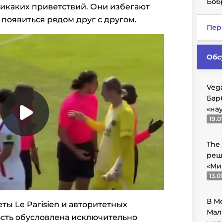
Боб
 никаких приветствий. Они избегают
 появиться рядом друг с другом.
Пер
Обс
Veg
Бар
«на
19.0
The
реш
«Ми
13.0
В М
ты Le Parisien и авторитетных
Мал
ость обусловлена исключительно