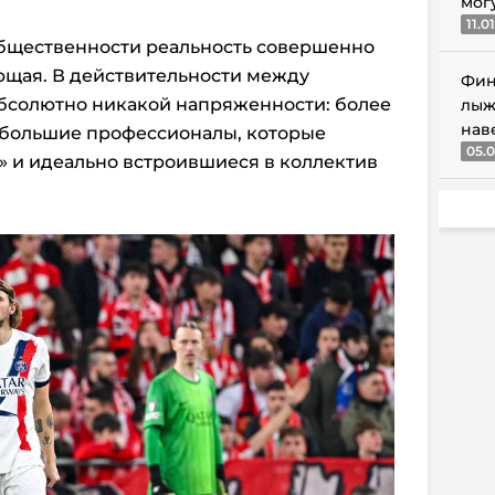
мог
11.0
общественности реальность совершенно
ющая. В действительности между
Фин
бсолютно никакой напряженности: более
лыж
нав
– большие профессионалы, которые
05.0
» и идеально встроившиеся в коллектив