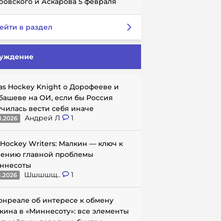
ровского и Аскарова 5 февраля
ейти в раздел
уждение
as Hockey Knight о Дорофееве и
башеве на ОИ, если бы Россия
училась вести себя иначе
Андрей Л
1
1.2026
 Hockey Writers: Малкин — ключ к
ению главной проблемы
ннесоты
Шшшшщ..
1
1.2026
онреале об интересе к обмену
кина в «Миннесоту»: все элементы