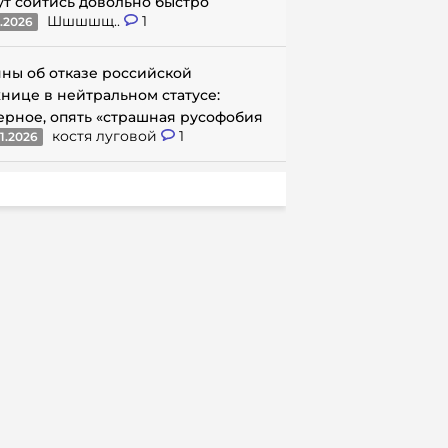
ут сойтись довольно быстро
Шшшшщ..
1
1.2026
ны об отказе российской
нице в нейтральном статусе:
ерное, опять «страшная русофобия
костя луговой
1
1.2026