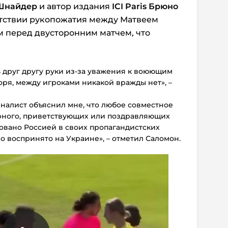
 Шнайдер
и автор издания
ICI Paris Брюно
утствии рукопожатия между Матвеем
 перед двусторонним матчем, что
 друг другу руки из-за уважения к воюющим
воря, между игроками никакой вражды нет», –
налист объяснил мне, что любое совместное
рного, приветствующих или поздравляющих
зовано Россией в своих пропагандистских
хо воспринято на Украине», – отметил Саломон.