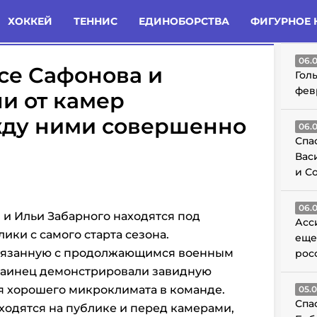
татьи
Комменты
Новости
ХОККЕЙ
ТЕННИС
ЕДИНОБОРСТВА
ФИГУРНОЕ 
ГО
06.
се Сафонова и
Гол
фев
ли от камер
ду ними совершенно
06.
Спа
Вас
и С
06.
а
и Ильи Забарного находятся под
Асс
ки с самого старта сезона.
еще
связанную с продолжающимся военным
рос
раинец демонстрировали завидную
я хорошего микроклимата в команде.
05.
Спа
ходятся на публике и перед камерами,