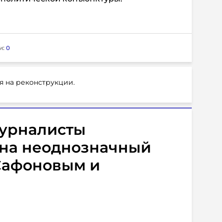
и:
0
я на реконструкции.
урналисты
 на неоднозначный
Сафоновым и