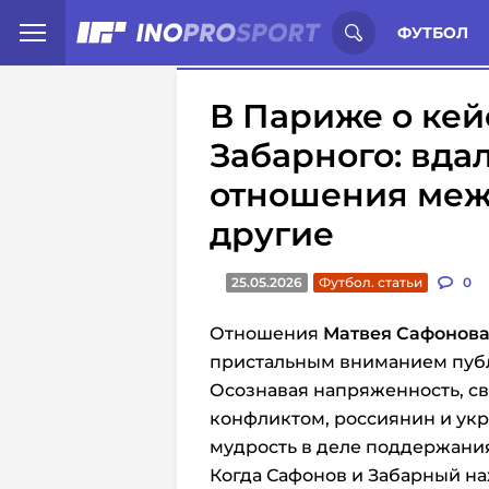
Иностранцы о спорте России:
С
ФУТБОЛ
В Париже о кей
Забарного: вда
отношения меж
другие
25.05.2026
Футбол. статьи
0
Отношения
Матвея Сафонов
пристальным вниманием публи
Осознавая напряженность, 
конфликтом, россиянин и ук
мудрость в деле поддержани
Когда Сафонов и Забарный на