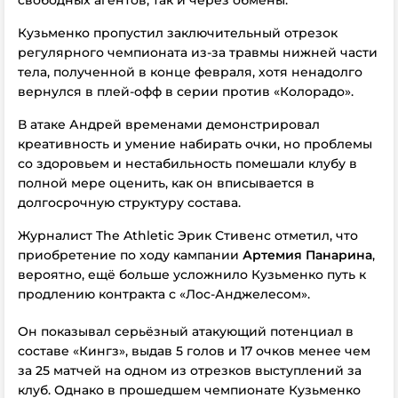
свободных агентов, так и через обмены.
Кузьменко пропустил заключительный отрезок
регулярного чемпионата из-за травмы нижней части
тела, полученной в конце февраля, хотя ненадолго
вернулся в плей-офф в серии против «Колорадо».
В атаке Андрей временами демонстрировал
креативность и умение набирать очки, но проблемы
со здоровьем и нестабильность помешали клубу в
полной мере оценить, как он вписывается в
долгосрочную структуру состава.
Журналист The Athletic Эрик Стивенс отметил, что
приобретение по ходу кампании
Артемия Панарина
,
вероятно, ещё больше усложнило Кузьменко путь к
продлению контракта с «Лос-Анджелесом».
Он показывал серьёзный атакующий потенциал в
составе «Кингз», выдав 5 голов и 17 очков менее чем
за 25 матчей на одном из отрезков выступлений за
клуб. Однако в прошедшем чемпионате Кузьменко