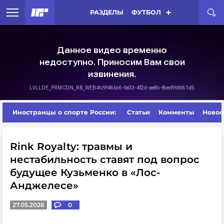
РАЗДЕЛЫ
ФУТБОЛ
Иностранцы о спорте России:
Статьи
Комменты
Новос
Rink Royalty: травмы и
нестабильность ставят под вопрос
будущее Кузьменко в «Лос-
Анджелесе»
27.05.2026
0