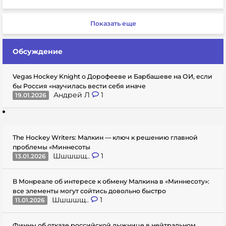
Показать еще
Обсуждение
Vegas Hockey Knight о Дорофееве и Барбашеве на ОИ, если
бы Россия «научилась вести себя иначе
Андрей Л
1
19.01.2026
The Hockey Writers: Малкин — ключ к решению главной
проблемы «Миннесоты
Шшшшщ..
1
13.01.2026
В Монреале об интересе к обмену Малкина в «Миннесоту»:
все элементы могут сойтись довольно быстро
Шшшшщ..
1
11.01.2026
Финны об отказе российской лыжнице в нейтральном