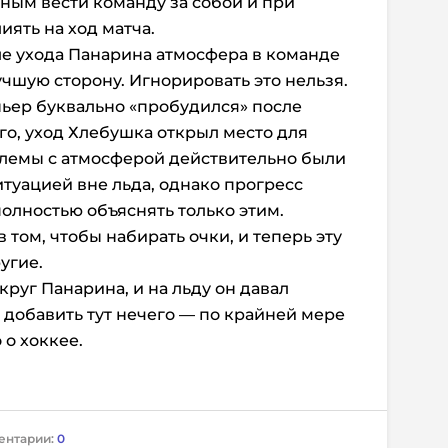
бным вести команду за собой и при
ять на ход матча.
сле ухода Панарина атмосфера в команде
чшую сторону. Игнорировать это нельзя.
ньер буквально «пробудился» после
го, уход Хлебушка открыл место для
блемы с атмосферой действительно были
итуацией вне льда, однако прогресс
олностью объяснять только этим.
 том, чтобы набирать очки, и теперь эту
угие.
руг Панарина, и на льду он давал
, добавить тут нечего — по крайней мере
 о хоккее.
ентарии:
0