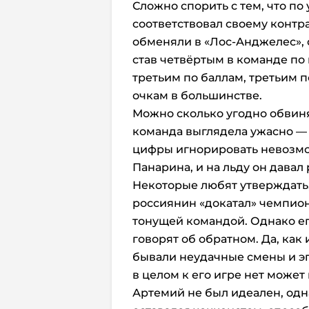
Сложно спорить с тем, что п
соответствовал своему контрак
обменяли в «Лос-Анджелес», о
став четвёртым в команде по г
третьим по баллам, третьим 
очкам в большинстве.
Можно сколько угодно обвиня
команда выглядела ужасно — 
цифры игнорировать невозмо
Панарина, и на льду он давал 
Некоторые любят утверждать,
россиянин «докатал» чемпион
тонущей командой. Однако ег
говорят об обратном. Да, как
бывали неудачные смены и эп
в целом к его игре нет может
Артемий не был идеален, одн