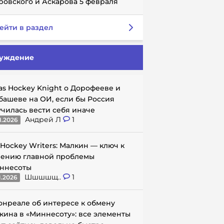
ровского и Аскарова 5 февраля
ейти в раздел
уждение
as Hockey Knight о Дорофееве и
башеве на ОИ, если бы Россия
училась вести себя иначе
Андрей Л
1
1.2026
 Hockey Writers: Малкин — ключ к
ению главной проблемы
ннесоты
Шшшшщ..
1
1.2026
онреале об интересе к обмену
кина в «Миннесоту»: все элементы