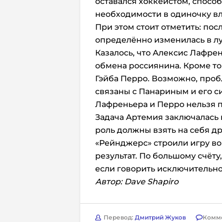
оставался хоккеистом, спосо
необходимости в одиночку вли
При этом стоит отметить: по
определённо изменилась в лу
Казалось, что Алексис Лафре
обмена россиянина. Кроме то
Гэйба Перро. Возможно, про
связаны с Панариным и его с
Лафреньера и Перро нельзя п
Задача Артемия заключалась в
роль должны взять на себя др
«Рейнджерс» строили игру вок
результат. По большому счёту
если говорить исключительно
Автор: Dave Shapiro
Перевод:
Дмитрий Жуков
Комм