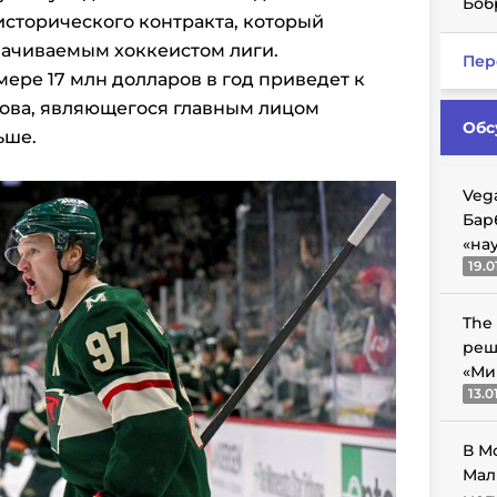
Боб
исторического контракта, который
лачиваемым хоккеистом лиги.
Пер
змере 17 млн долларов в год приведет к
зова, являющегося главным лицом
Обс
ьше.
Veg
Бар
«на
19.0
The
реш
«Ми
13.0
В М
Мал