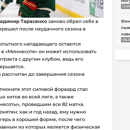
мог
11.0
адимир Тарасенко
заново обрел себя в
Фин
лыж
перешел после неудачного сезона в
нав
05.0
 опытного нападающего остаются
 в «Миннесоте» он может использовать
тракта с другим клубом, ведь его
ершается.
а
рассчитан до завершения сезона
ионате этот силовой форвард стал
 хитов во всей лиге, а также
есоты», проведшим все 82 матча.
нятен: как и год назад, ему нужно
герь в хорошей форме, после чего
главным из которых является физическая