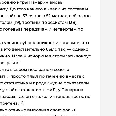
о уровню игры Панарин вновь
ту. До того как его вывели из состава и
н набрал 57 очков в 52 матчах, всё равно
олам (19), третьим по ассистам (38),
по голевым передачам и четвёртым по
ть «синерубашечников» и говорить, что
а это действительно было так, — однако
жно. Игра ньюйоркцев строилась вокруг
результат.
 что в своём последнем сезоне
ат и просто плыл по течению вместе с
о статистика и продвинутые показатели
 и у любого хоккеиста НХЛ, у Панарина
изоды, где он снижал интенсивность, но
 претензий.
ако отлично выполнял свою роль и