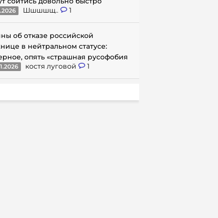
ут сойтись довольно быстро
Шшшшщ..
1
1.2026
ны об отказе российской
нице в нейтральном статусе:
ерное, опять «страшная русофобия
костя луговой
1
1.2026