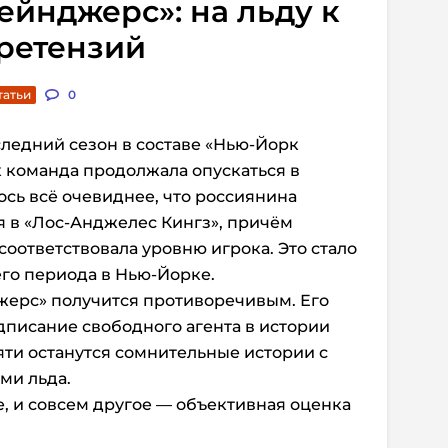
ейнджерс»: на льду к
ретензий
татьи
0
ледний сезон в составе «Нью-Йорк
к команда продолжала опускаться в
ось всё очевиднее, что россиянина
ся в «Лос-Анджелес Кингз», причём
соответствовала уровню игрока. Это стало
о периода в Нью-Йорке.
жерс» получится противоречивым. Его
дписание свободного агента в истории
мяти останутся сомнительные истории с
ми льда.
, и совсем другое — объективная оценка