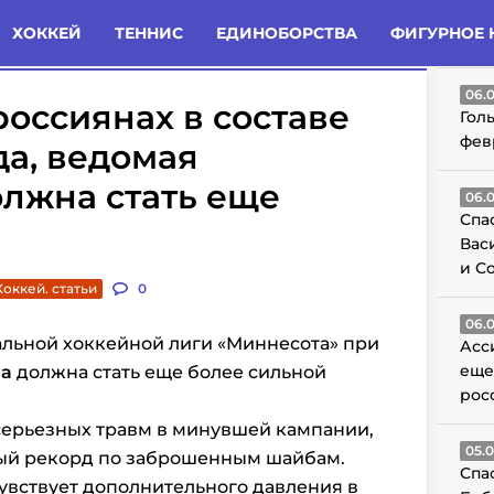
татьи
Комменты
Новости
ХОККЕЙ
ТЕННИС
ЕДИНОБОРСТВА
ФИГУРНОЕ 
ГО
06.
россиянах в составе
Гол
фев
да, ведомая
лжна стать еще
06.
Спа
Вас
и С
Хоккей. статьи
0
06.
льной хоккейной лиги «Миннесота» при
Асс
еще
ва
должна стать еще более сильной
рос
серьезных травм в минувшей кампании,
05.
ный рекорд по заброшенным шайбам.
Спа
чувствует дополнительного давления в