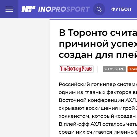
Иностранцы о спорте России:
С
ФУТБОЛ
В Торонто счит
причиной успех
создан для пл
28.05.2026
Хок
Российский голкипер систе
одним из главных факторов в
Восточной конференции АХЛ.
скрывают восхищения игрой 2
хоккеистом, который «создан 
В плей-офф АХЛ осталось чет
среди них считается именно 