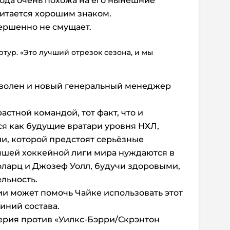
ода очень похожа на его нынешние
читается хорошим знаком.
ершенно не смущает.
ртур. «Это лучший отрезок сезона, и мы
волен и новый генеральный менеджер
астной командой, тот факт, что и
ся как будущие вратари уровня НХЛ,
и, которой предстоят серьёзные
чшей хоккейной лиги мира нуждаются в
толарц и Джозеф Уолл, будучи здоровыми,
льность.
ии может помочь Чайке использовать этот
иний состава.
ерия против «Уилкс-Бэрри/Скрэнтон