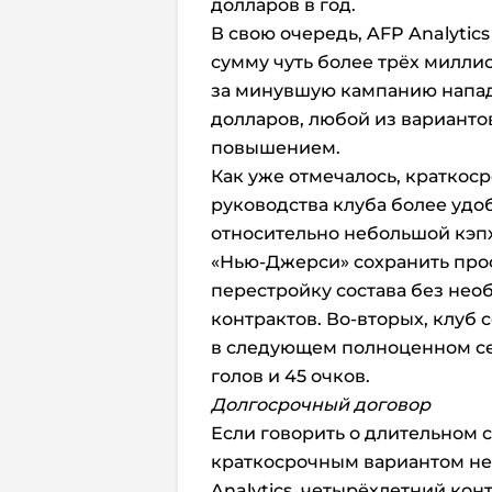
долларов в год.
В свою очередь, AFP Analytic
сумму чуть более трёх миллион
за минувшую кампанию напад
долларов, любой из варианто
повышением.
Как уже отмечалось, краткос
руководства клуба более уд
относительно небольшой кэп
«Нью-Джерси» сохранить про
перестройку состава без нео
контрактов. Во-вторых, клуб 
в следующем полноценном се
голов и 45 очков.
Долгосрочный договор
Если говорить о длительном 
краткосрочным вариантом не
Analytics, четырёхлетний ко