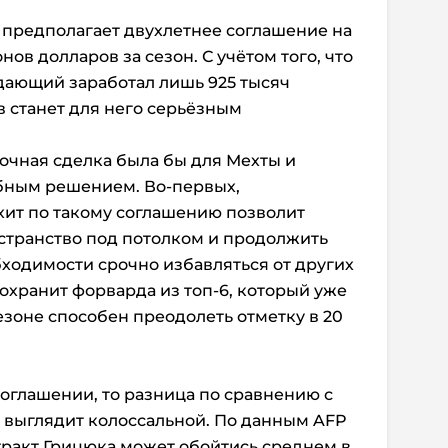
s предполагает двухлетнее соглашение на
ов долларов за сезон. С учётом того, что
ающий заработал лишь 925 тысяч
в станет для него серьёзным
рочная сделка была бы для Мехты и
обным решением. Во-первых,
хит по такому соглашению позволит
странство под потолком и продолжить
бходимости срочно избавляться от других
сохранит форварда из топ-6, который уже
зоне способен преодолеть отметку в 20
соглашении, то разница по сравнению с
 выглядит колоссальной. По данным AFP
нтракт Грицюка может обойтись среднем в