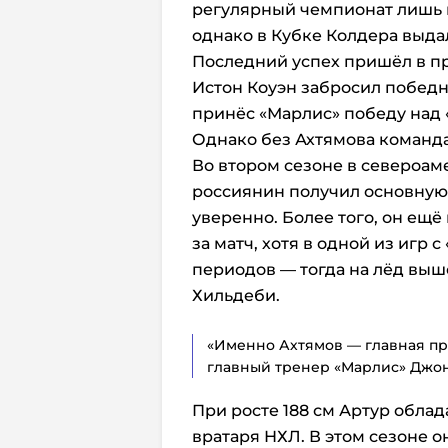
регулярный чемпионат лишь н
однако в Кубке Колдера выд
Последний успех пришёл в пр
Истон Коуэн забросил победн
принёс «Марлис» победу над «
Однако без Ахтямова команда
Во втором сезоне в североа
россиянин получил основную 
уверенно. Более того, он ещё
за матч, хотя в одной из игр 
периодов — тогда на лёд вы
Хильдеби.
«Именно Ахтямов — главная при
главный тренер «Марлис» Джон 
При росте 188 см Артур обла
вратаря НХЛ. В этом сезоне 