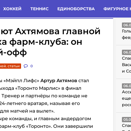
татьи
Комменты
Новости
ХОККЕЙ
ТЕННИС
ЕДИНОБОРСТВА
ФИГУРНОЕ 
ГО
06.
ают Ахтямова главной
Гол
фев
а фарм-клуба: он
ей-офф
06.
Спа
Вас
кей. статьи
0
и С
мы «Мэйпл Лифс»
Артур Ахтямов
стал
06.
ыхода «Торонто Марлис» в финал
Асс
 Тренер и партнёры по команде не
еще
4-летнего вратаря, называя его
рос
для матчей на вылет».
ыре команды, и главным андердогом
05.
Спа
фарм-клуб «Торонто». Они завершили