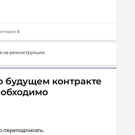
ентарии:
0
я на реконструкции.
о будущем контракте
еобходимо
 переподписать.