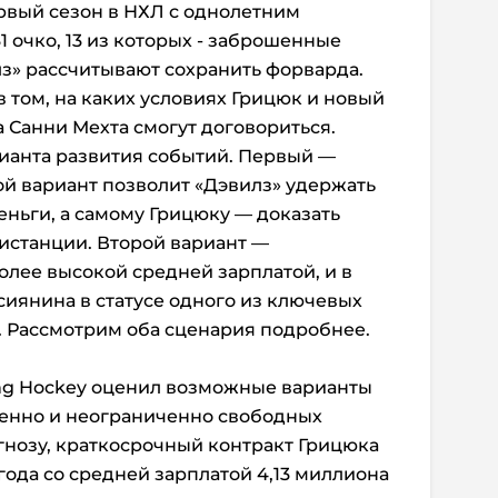
рвый сезон в НХЛ с однолетним
1 очко, 13 из которых - заброшенные
з» рассчитывают сохранить форварда.
 том, на каких условиях Грицюк и новый
Санни Мехта смогут договориться.
ианта развития событий. Первый —
ой вариант позволит «Дэвилз» удержать
еньги, а самому Грицюку — доказать
дистанции. Второй вариант —
олее высокой средней зарплатой, и в
сиянина в статусе одного из ключевых
. Рассмотрим оба сценария подробнее.
ing Hockey оценил возможные варианты
ченно и неограниченно свободных
огнозу, краткосрочный контракт Грицюка
года со средней зарплатой 4,13 миллиона