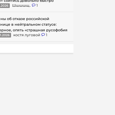
ут сойтись довольно быстро
Шшшшщ..
1
1.2026
ны об отказе российской
нице в нейтральном статусе:
ерное, опять «страшная русофобия
костя луговой
1
1.2026