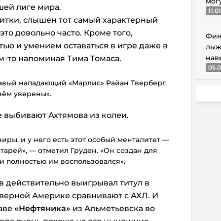
мог
шей лиге мира.
11.0
щитки, слышен тот самый характерный
это довольно часто. Кроме того,
Фин
тью и умением оставаться в игре даже в
лыж
нав
м-то напоминая Тима Томаса.
05.0
равый нападающий «Марлис» Райан Тверберг.
нём уверены».
выбивают Ахтямова из колеи.
иры, и у него есть этот особый менталитет —
тарей», — отметил Груден. «Он создан для
и полностью им воспользовался».
в действительно выигрывал титул в
еверной Америке сравнивают с АХЛ. И
аве
«Нефтяника»
из Альметьевска во