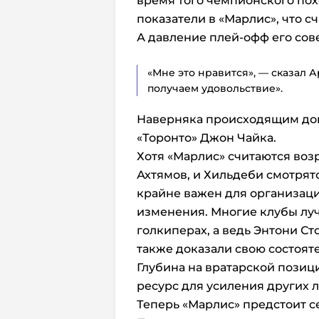
время того чемпионского пох
показатели в «Марлис», что с
А давление плей-офф его сов
«Мне это нравится», — сказал А
получаем удовольствие».
Наверняка происходящим до
«Торонто» Джон Чайка.
Хотя «Марлис» считаются возр
Ахтямов, и Хильдеби смотрят
крайне важен для организаци
изменения. Многие клубы лу
голкиперах, а ведь Энтони С
также доказали свою состояте
Глубина на вратарской позиц
ресурс для усиления других л
Теперь «Марлис» предстоит с