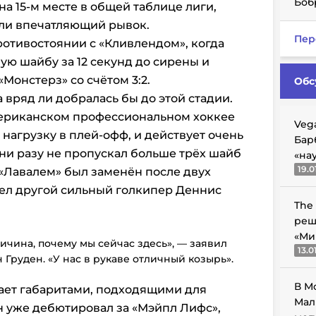
Боб
а 15-м месте в общей таблице лиги,
али впечатляющий рывок.
Пер
отивостоянии с «Кливлендом», когда
ую шайбу за 12 секунд до сирены и
Монстерз» со счётом 3:2.
Обс
 вряд ли добралась бы до этой стадии.
мериканском профессиональном хоккее
Veg
нагрузку в плей-офф, и действует очень
Бар
 ни разу не пропускал больше трёх шайб
«на
19.0
с «Лавалем» был заменён после двух
шел другой сильный голкипер Деннис
The
реш
«Ми
чина, почему мы сейчас здесь», — заявил
13.0
Груден. «У нас в рукаве отличный козырь».
В М
дает габаритами, подходящими для
Мал
он уже дебютировал за «Мэйпл Лифс»,