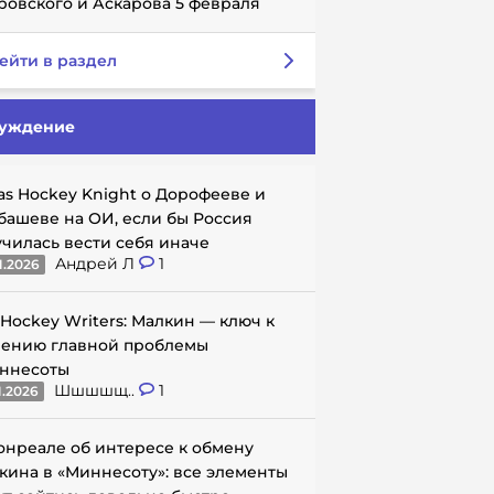
ровского и Аскарова 5 февраля
ейти в раздел
уждение
as Hockey Knight о Дорофееве и
башеве на ОИ, если бы Россия
училась вести себя иначе
Андрей Л
1
1.2026
 Hockey Writers: Малкин — ключ к
ению главной проблемы
ннесоты
Шшшшщ..
1
1.2026
онреале об интересе к обмену
кина в «Миннесоту»: все элементы