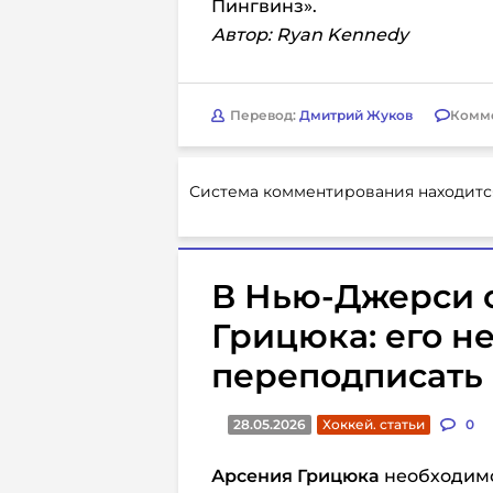
Пингвинз».
Автор: Ryan Kennedy
Перевод:
Дмитрий Жуков
Комм
Система комментирования находитс
В Нью-Джерси 
Грицюка: его н
переподписать
28.05.2026
Хоккей. статьи
0
Арсения Грицюка
необходимо