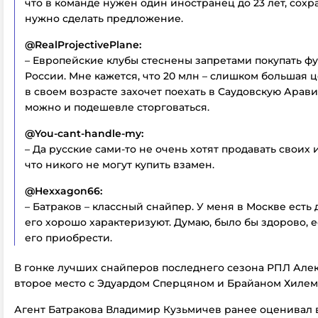
что в команде нужен один иностранец до 23 лет, сохра
нужно сделать предложение.
@RealProjectivePlane:
– Европейские клубы стеснены запретами покупать фу
России. Мне кажется, что 20 млн – слишком большая ц
в своем возрасте захочет поехать в Саудовскую Аравию
можно и подешевле сторговаться.
@You-cant-handle-my:
– Да русские сами-то не очень хотят продавать своих 
что никого не могут купить взамен.
@Hexxagon66:
– Батраков – классный снайпер. У меня в Москве есть 
его хорошо характеризуют. Думаю, было бы здорово, 
его приобрести.
В гонке лучших снайперов последнего сезона РПЛ Але
второе место с Эдуардом Сперцяном и Брайаном Хилем
Агент Батракова Владимир Кузьмичев ранее оценивал 