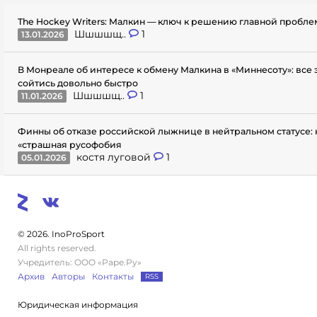
The Hockey Writers: Малкин — ключ к решению главной пробл
Шшшшщ..
1
13.01.2026
В Монреале об интересе к обмену Малкина в «Миннесоту»: все
сойтись довольно быстро
Шшшшщ..
1
11.01.2026
Финны об отказе российской лыжнице в нейтральном статусе: 
«страшная русофобия
костя луговой
1
05.01.2026
© 2026. InoProSport
All rights reserved.
Учредитель: ООО «Раре.Ру»
Архив
Авторы
Контакты
RSS
Юридическая информация