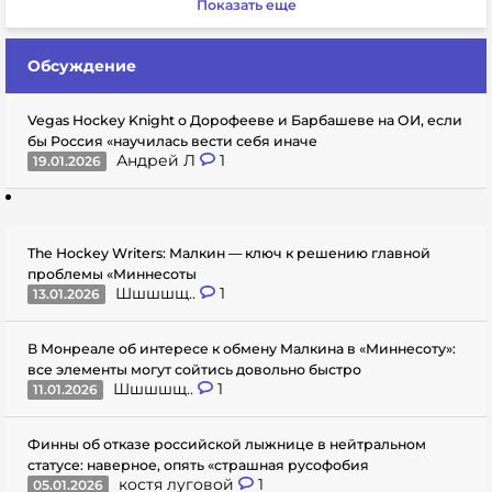
Показать еще
Обсуждение
Vegas Hockey Knight о Дорофееве и Барбашеве на ОИ, если
бы Россия «научилась вести себя иначе
Андрей Л
1
19.01.2026
The Hockey Writers: Малкин — ключ к решению главной
проблемы «Миннесоты
Шшшшщ..
1
13.01.2026
В Монреале об интересе к обмену Малкина в «Миннесоту»:
все элементы могут сойтись довольно быстро
Шшшшщ..
1
11.01.2026
Финны об отказе российской лыжнице в нейтральном
статусе: наверное, опять «страшная русофобия
костя луговой
1
05.01.2026